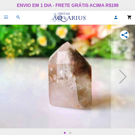
Pular
ENVIO EM 1 DIA - FRETE GRÁTIS ACIMA R$199
para
o
Alternar
Oi,
conteúdo
de
faça
navegação
login
ou
COMPA
cadastr
se!