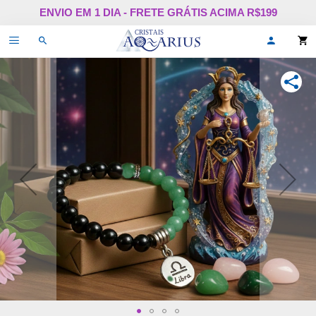
Pular
ENVIO EM 1 DIA - FRETE GRÁTIS ACIMA R$199
para
o
Alternar
Oi,
conteúdo
de
faça
navegação
login
ou
COMPA
cadastr
se!