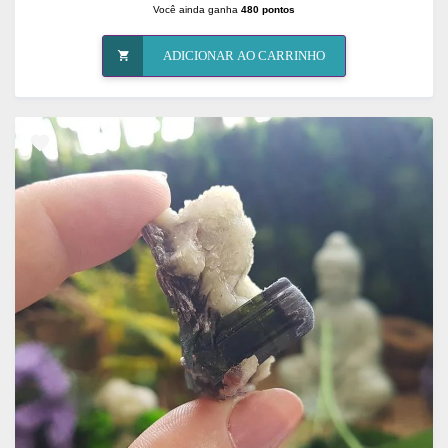
Você ainda ganha
480 pontos
ADICIONAR AO CARRINHO
ADICIONAR
OS
FAVORITOS