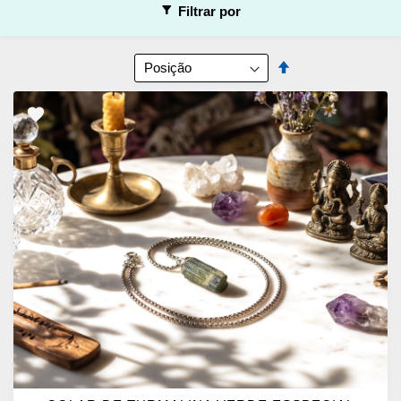
Filtrar por
Ordenar
Definir
por
Direção
Decrescente
ADICIONAR
OS
FAVORITOS