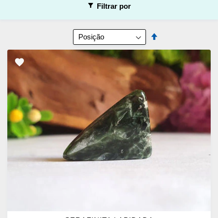
Filtrar por
Ordenar
Definir
por
Direção
Decrescente
ADICIONAR
OS
FAVORITOS