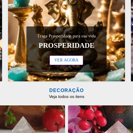
Traga Prosperidade para sua vida
PROSPERIDADE
VER AGORA
DECORAÇÃO
Veja todos os itens
ONAR
ADICIONAR
OS