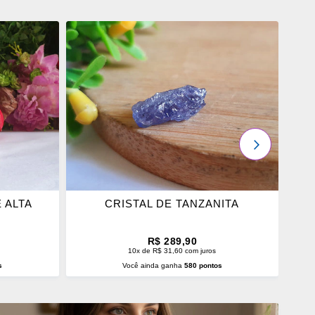
ADICIONAR
OS
FAVORITOS
PRÓXIMO
 ALTA
CRISTAL DE TANZANITA
R$ 289,90
10x de R$ 31,60 com juros
s
Você ainda ganha
580 pontos
O
ADICIONAR AO CARRINHO