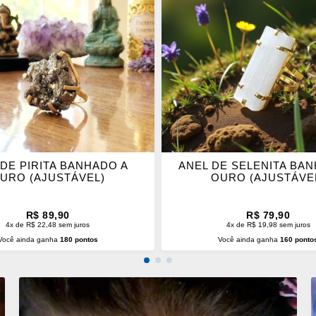
OS
ITOS
FAVORITOS
 DE PIRITA BANHADO A
ANEL DE SELENITA BA
URO (AJUSTÁVEL)
OURO (AJUSTÁVE
R$ 89,90
R$ 79,90
4x de R$ 22,48 sem juros
4x de R$ 19,98 sem juros
Você ainda ganha
180 pontos
Você ainda ganha
160 ponto
CIONAR AO CARRINHO
ADICIONAR AO CARRINH