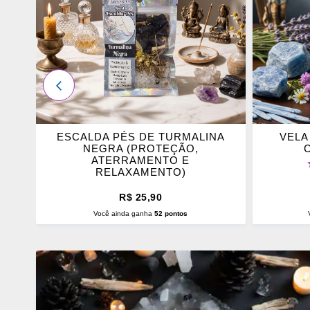
OS
OS
FAVORITOS
FAVOR
ANTERIOR
ESCALDA PÉS DE TURMALINA
VELA
NEGRA (PROTEÇÃO,
ATERRAMENTO E
C
RELAXAMENTO)
R$ 25,90
Você ainda ganha
52 pontos
ADICIONAR AO CARRINHO
ADI