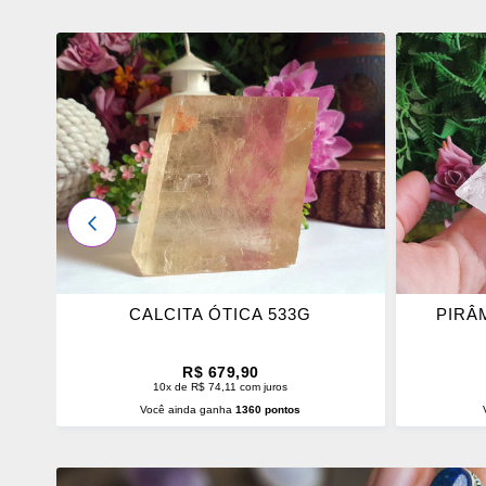
ADICIONAR
ADICI
OS
OS
FAVORITOS
FAVOR
ANTERIOR
A
CALCITA ÓTICA 533G
PIRÂ
R$ 679,90
10x de R$ 74,11 com juros
Você ainda ganha
1360 pontos
ADICIONAR AO CARRINHO
ADI