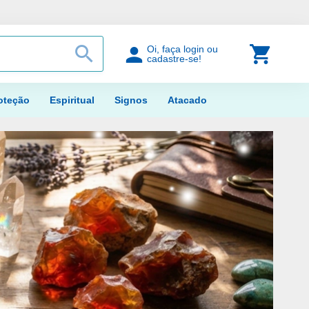
PROCURAR
Meu Car
Oi, faça login ou
cadastre-se!
oteção
Espiritual
Signos
Atacado