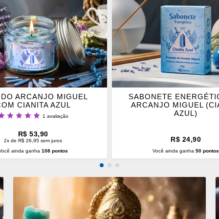
OS
ITOS
FAVORITOS
 DO ARCANJO MIGUEL
SABONETE ENERGÉTI
COM CIANITA AZUL
ARCANJO MIGUEL (CI
AZUL)
lassificação:
1
avaliação
100%
R$ 53,90
R$ 24,90
2x de R$ 26,95 sem juros
Você ainda ganha
108 pontos
Você ainda ganha
50 ponto
CIONAR AO CARRINHO
ADICIONAR AO CARRINH