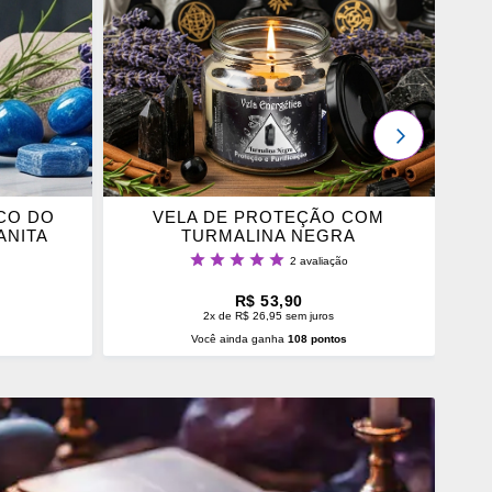
OS
FAVORITOS
PRÓXIMO
CO DO
VELA DE PROTEÇÃO COM
ANITA
TURMALINA NEGRA
Classificação:
2
avaliação
100%
R$ 53,90
2x de R$ 26,95 sem juros
s
Você ainda ganha
108 pontos
O
ADICIONAR AO CARRINHO