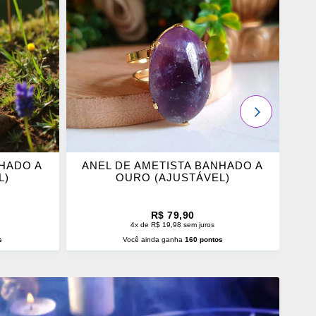
OS
FAVORITOS
PRÓXIMO
NHADO A
ANEL DE AMETISTA BANHADO A
L)
OURO (AJUSTÁVEL)
R$ 79,90
4x de R$ 19,98 sem juros
s
Você ainda ganha
160 pontos
O
ADICIONAR AO CARRINHO