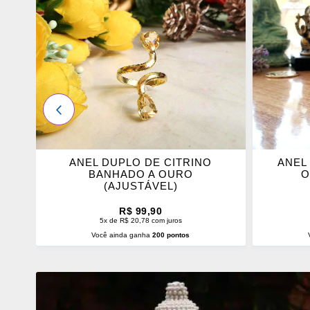
OS
OS
FAVORITOS
FAVOR
ANTERIOR
 A
ANEL DUPLO DE CITRINO
ANEL
BANHADO A OURO
O
(AJUSTÁVEL)
R$ 99,90
5x de R$ 20,78 com juros
Você ainda ganha
200 pontos
ADICIONAR AO CARRINHO
ADI