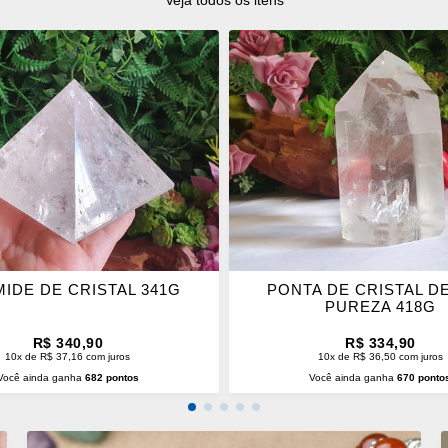
Veja todos os itens
ONAR
ADICIONAR
OS
ITOS
FAVORITOS
MIDE DE CRISTAL 341G
PONTA DE CRISTAL DE
PUREZA 418G
R$ 340,90
R$ 334,90
10x de R$ 37,16 com juros
10x de R$ 36,50 com juros
Você ainda ganha
682 pontos
Você ainda ganha
670 ponto
CIONAR AO CARRINHO
ADICIONAR AO CARRINH