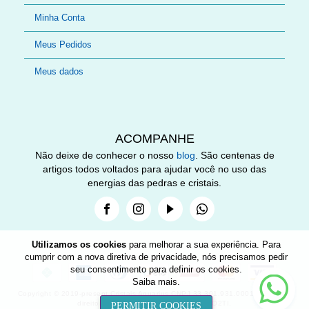
Minha Conta
Meus Pedidos
Meus dados
ACOMPANHE
Não deixe de conhecer o nosso
blog
. São centenas de
artigos todos voltados para ajudar você no uso das
energias das pedras e cristais.
Facebook
Instagram
Youtube
Whatsapp
Utilizamos os cookies
para melhorar a sua experiência. Para
cumprir com a nova diretiva de privacidade, nós precisamos pedir
seu consentimento para definir os cookies.
Nee
Saiba mais
.
help
Copyright © 2019-present Cristais Aquarius CNPJ 33.301.931.0001-89. Todos
direitos reservados. Desenvolvido por O2TI.
PERMITIR COOKIES