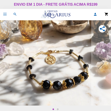
Pular
ENVIO EM 1 DIA - FRETE GRÁTIS ACIMA R$199
para
o
Alternar
Oi,
conteúdo
de
faça
navegação
login
ou
COMPA
cadastr
se!