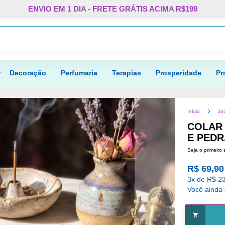
Pular
ENVIO EM 1 DIA - FRETE GRÁTIS ACIMA R$199
para
o
Procurar
conteúdo
Decoração
Perfumaria
Terapias
Prosperidade
Pr
Início
Jo
COLAR 
E PEDR
Seja o primeiro 
R$ 69,90
3x de R$ 23
Você ainda