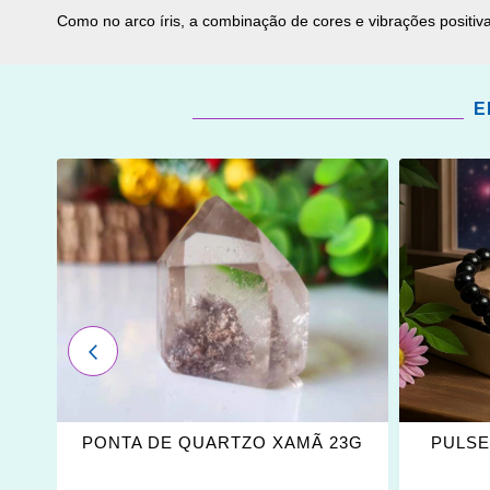
Como no arco íris, a combinação de cores e vibrações positiv
E
ADICIONAR
ADICI
OS
OS
FAVORITOS
FAVOR
ANTERIOR
Ã
PONTA DE QUARTZO XAMÃ 23G
PULSE