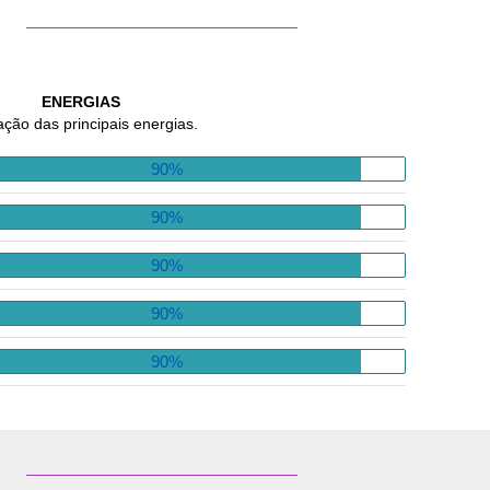
ENERGIAS
ação das principais energias.
90%
90%
90%
90%
90%