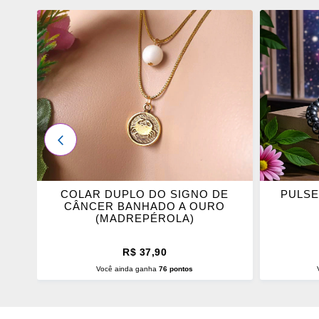
ADICIONAR
ADICI
OS
OS
FAVORITOS
FAVOR
ANTERIOR
COLAR DUPLO DO SIGNO DE
PULSE
 E
CÂNCER BANHADO A OURO
)
(MADREPÉROLA)
R$ 37,90
Você ainda ganha
76 pontos
ADICIONAR AO CARRINHO
ADI