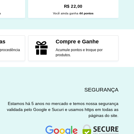
R$ 22,00
s
Você ainda ganha
44 pontos
O
ADICIONAR AO CARRINHO
as
Compre e Ganhe
 procedência
Acumule pontos e troque por
produtos.
SEGURANÇA
Estamos há 5 anos no mercado e temos nossa segurança
validada pelo Google e Sucuri e usamos https em todas as
páginas do site.