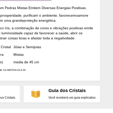
m Pedras Mistas Emitem Diversas Energias Positivas.
mprosperidade, purificam o ambiente, favorecemoamore
em uma grandeproteção energética.
o íris, a combinação de cores e vibrações positivas emite
luminosidade capaz de favorecer a saúde, abrir os
trair coisas boas e afastar toda a negatividade.
Cristal
Jóias e Semijoias
dra
Mistas
m)
media de 45 cm
U
CA-MISTAS-013-26
Guia dos Cristais
s Cristais.
Você receberá um guia explicativo.