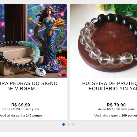
ONAR
ADICIONAR
OS
ITOS
FAVORITOS
IRA PEDRAS DO SIGNO
PULSEIRA DE PROTE
DE VIRGEM
EQUILÍBRIO YIN Y
R$ 69,90
R$ 79,90
3x de R$ 23,30 sem juros
4x de R$ 19,98 sem juros
Você ainda ganha
140 pontos
Você ainda ganha
160 ponto
CIONAR AO CARRINHO
ADICIONAR AO CARRINH