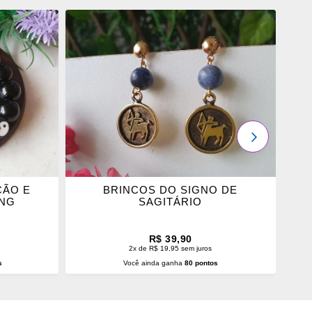
ADICIONAR
OS
FAVORITOS
PRÓXIMO
ÇÃO E
BRINCOS DO SIGNO DE
P
ANG
SAGITÁRIO
R$ 39,90
2x de R$ 19,95 sem juros
s
Você ainda ganha
80 pontos
O
ADICIONAR AO CARRINHO