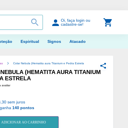
PROCURAR
Meu Car
Oi, faça login ou
cadastre-se!
oteção
Espiritual
Signos
Atacado
ias
Colar Nebula (Hematita aura Titanium e Pedra Estrela
COMPARTILH
NEBULA (HEMATITA AURA TITANIUM
A ESTRELA
a avaliar
,30 sem juros
 ganha
140 pontos
ADICIONAR AO CARRINHO