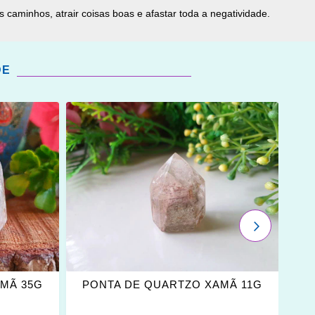
 caminhos, atrair coisas boas e afastar toda a negatividade.
DE
ADICIONAR
OS
FAVORITOS
PRÓXIMO
MÃ 35G
PONTA DE QUARTZO XAMÃ 11G
P