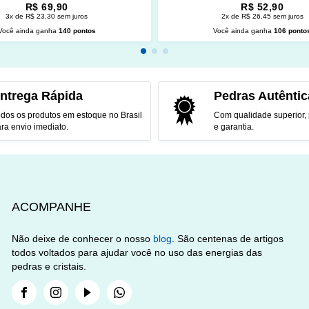
R$ 69,90
R$ 52,90
3x de R$ 23,30 sem juros
2x de R$ 26,45 sem juros
Você ainda ganha
140 pontos
Você ainda ganha
106 ponto
CIONAR AO CARRINHO
ADICIONAR AO CARRINH
ntrega Rápida
Pedras Autêntic
dos os produtos em estoque no Brasil
Com qualidade superior,
ra envio imediato.
e garantia.
ACOMPANHE
Não deixe de conhecer o nosso
blog
. São centenas de artigos
todos voltados para ajudar você no uso das energias das
pedras e cristais.
Facebook
Instagram
Youtube
Whatsapp