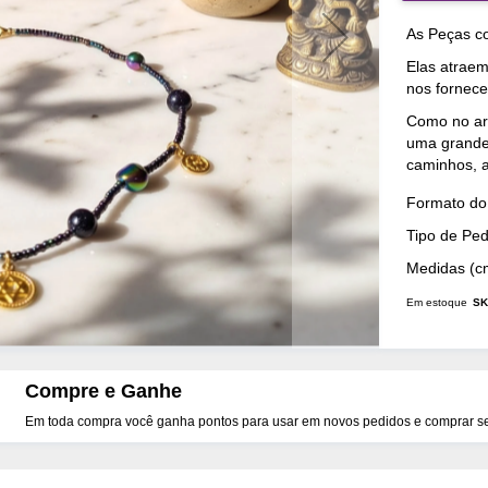
As Peças co
Elas atrae
nos fornec
Como no arc
uma grande 
caminhos, a
Mais
Formato do 
Detalhes
Tipo de Pe
Medidas (c
Em estoque
SK
Compre e Ganhe
Em toda compra você ganha pontos para usar em novos pedidos e comprar seu