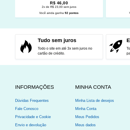
R$ 46,00
2x de R$ 23,00 sem juros
Você ainda ganha
92 pontos
ADICIONAR AO CARRINHO
ADI
Tudo sem juros
E
Todo o site em até 3x sem juros no
To
cartão de crédito.
pa
INFORMAÇÕES
MINHA CONTA
Dúvidas Frequentes
Minha Lista de desejos
Fale Conosco
Minha Conta
Privacidade e Cookie
Meus Pedidos
Envio e devolução
Meus dados