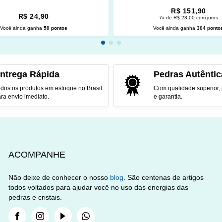
R$ 151,90
R$ 24,90
7x de R$ 23,00 com juros
Você ainda ganha
50 pontos
Você ainda ganha
304 ponto
CIONAR AO CARRINHO
ADICIONAR AO CARRINH
ntrega Rápida
Pedras Autêntic
dos os produtos em estoque no Brasil
Com qualidade superior,
ra envio imediato.
e garantia.
ACOMPANHE
Não deixe de conhecer o nosso
blog
. São centenas de artigos
todos voltados para ajudar você no uso das energias das
pedras e cristais.
Facebook
Instagram
Youtube
Whatsapp