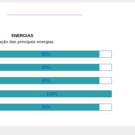
ENERGIAS
ação das principais energias.
90%
90%
90%
100%
90%