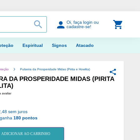
PROCURAR
Meu Car
Oi, faça login ou
cadastre-se!
oteção
Espiritual
Signos
Atacado
oteção
Pulseira da Prosperidade Midas (Pirita e Howlita)
COMPARTILH
RA DA PROSPERIDADE MIDAS (PIRITA
ITA)
a avaliar
,48 sem juros
 ganha
180 pontos
ADICIONAR AO CARRINHO