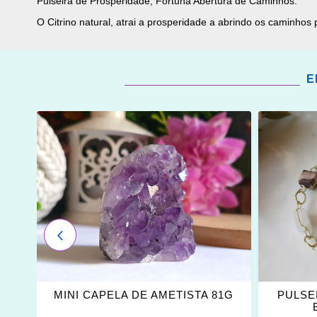
Pulseira de Prosperidade, Fortuna Abertura de Caminhos.
O Citrino natural, atrai a prosperidade a abrindo os caminhos 
E
ADICIONAR
ADICI
OS
OS
FAVORITOS
FAVOR
ANTERIOR
MINI CAPELA DE AMETISTA 81G
PULSE