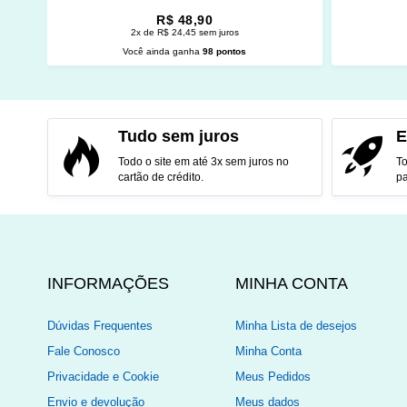
R$ 48,90
2x de R$ 24,45 sem juros
Você ainda ganha
98 pontos
ADICIONAR AO CARRINHO
ADI
Tudo sem juros
E
Todo o site em até 3x sem juros no
To
cartão de crédito.
pa
INFORMAÇÕES
MINHA CONTA
Dúvidas Frequentes
Minha Lista de desejos
Fale Conosco
Minha Conta
Privacidade e Cookie
Meus Pedidos
Envio e devolução
Meus dados