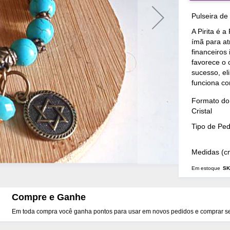
Pulseira de
A Pirita é 
ímã para at
financeiros
favorece o 
sucesso, e
funciona c
Mais
Formato do
Detalhes
Cristal
Tipo de Pe
Medidas (c
Em estoque
SK
Compre e Ganhe
Em toda compra você ganha pontos para usar em novos pedidos e comprar seu