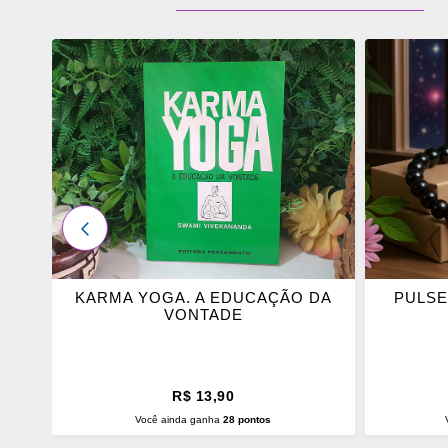
ADICIONAR
ADICI
OS
OS
FAVORITOS
FAVOR
ANTERIOR
NO
KARMA YOGA. A EDUCAÇÃO DA
PULSE
VONTADE
R$ 13,90
Você ainda ganha
28 pontos