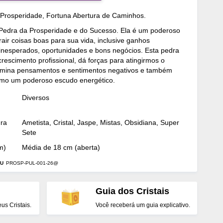
 Prosperidade, Fortuna Abertura de Caminhos.
a Pedra da Prosperidade e do Sucesso. Ela é um poderoso
rair coisas boas para sua vida, inclusive ganhos
 inesperados, oportunidades e bons negócios. Esta pedra
crescimento profissional, dá forças para atingirmos o
limina pensamentos e sentimentos negativos e também
omo um poderoso escudo energético.
Diversos
dra
Ametista, Cristal, Jaspe, Mistas, Obsidiana, Super
Sete
m)
Média de 18 cm (aberta)
U
PROSP-PUL-001-26@
Guia dos Cristais
s Cristais.
Você receberá um guia explicativo.