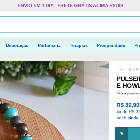
Pular
ENVIO EM 1 DIA - FRETE GRÁTIS ACIMA R$199
para
o
Procurar
conteúdo
Decoração
Perfumaria
Terapias
Prosperidade
Pr
Início
Pr
PULSEI
E HOWL
Seja o primeiro 
R$ 89,90
4x de R$ 22
Você ainda