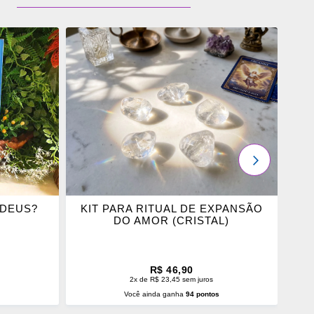
ADICIONAR
OS
FAVORITOS
PRÓXIMO
 DEUS?
KIT PARA RITUAL DE EXPANSÃO
DO AMOR (CRISTAL)
R$ 46,90
2x de R$ 23,45 sem juros
s
Você ainda ganha
94 pontos