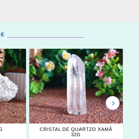
DE
ADICIONAR
OS
FAVORITOS
PRÓXIMO
4G
CRISTAL DE QUARTZO XAMÃ
32G