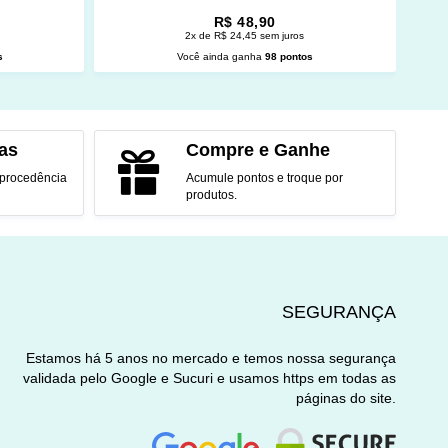
R$ 48,90
2x de R$ 24,45 sem juros
s
Você ainda ganha
98 pontos
O
ADICIONAR AO CARRINHO
as
Compre e Ganhe
 procedência
Acumule pontos e troque por
produtos.
SEGURANÇA
Estamos há 5 anos no mercado e temos nossa segurança
validada pelo Google e Sucuri e usamos https em todas as
páginas do site.