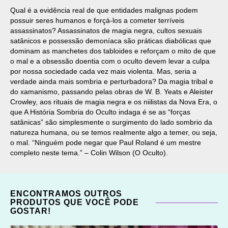
Qual é a evidência real de que entidades malignas podem
possuir seres humanos e forçá-los a cometer terríveis
assassinatos? Assassinatos de magia negra, cultos sexuais
satânicos e possessão demoníaca são práticas diabólicas que
dominam as manchetes dos tabloides e reforçam o mito de que
o mal e a obsessão doentia com o oculto devem levar a culpa
por nossa sociedade cada vez mais violenta. Mas, seria a
verdade ainda mais sombria e perturbadora? Da magia tribal e
do xamanismo, passando pelas obras de W. B. Yeats e Aleister
Crowley, aos rituais de magia negra e os niilistas da Nova Era, o
que A História Sombria do Oculto indaga é se as “forças
satânicas” são simplesmente o surgimento do lado sombrio da
natureza humana, ou se temos realmente algo a temer, ou seja,
o mal. “Ninguém pode negar que Paul Roland é um mestre
completo neste tema.” – Colin Wilson (O Oculto).
ENCONTRAMOS OUTROS
PRODUTOS QUE VOCÊ PODE
GOSTAR!