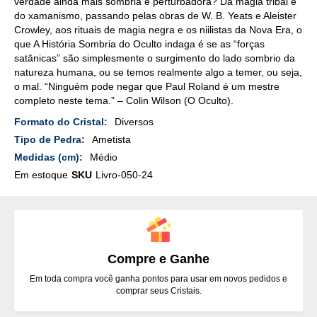
verdade ainda mais sombria e perturbadora? Da magia tribal e
do xamanismo, passando pelas obras de W. B. Yeats e Aleister
Crowley, aos rituais de magia negra e os niilistas da Nova Era, o
que A História Sombria do Oculto indaga é se as “forças
satânicas” são simplesmente o surgimento do lado sombrio da
natureza humana, ou se temos realmente algo a temer, ou seja,
o mal. “Ninguém pode negar que Paul Roland é um mestre
completo neste tema.” – Colin Wilson (O Oculto).
Mais
Diversos
Detalhes
Ametista
Médio
Em estoque
SKU
Livro-050-24
Compre e Ganhe
Em toda compra você ganha pontos para usar em novos pedidos e
comprar seus Cristais.