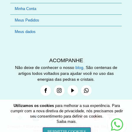
Minha Conta
Meus Pedidos
Meus dados
ACOMPANHE
Não deixe de conhecer o nosso
blog
. São centenas de
artigos todos voltados para ajudar você no uso das
energias das pedras e cristais.
Facebook
Instagram
Youtube
Whatsapp
Utilizamos os cookies
para melhorar a sua experiência. Para
cumprir com a nova diretiva de privacidade, nós precisamos pedir
seu consentimento para definir os cookies.
Nee
Saiba mais
.
help
Copyright © 2019-present Cristais Aquarius CNPJ 33.301.931.0001-89. Todos
direitos reservados. Desenvolvido por O2TI.
PERMITIR COOKIES