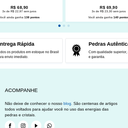
R$ 68,90
R$ 69,90
3x de R$ 22,97 sem juros
3x de R$ 23,30 sem juros
Você ainda ganha
138 pontos
Você ainda ganha
140 ponto
CIONAR AO CARRINHO
ADICIONAR AO CARRINH
ntrega Rápida
Pedras Autêntic
dos os produtos em estoque no Brasil
Com qualidade superior,
ra envio imediato.
e garantia.
ACOMPANHE
Não deixe de conhecer o nosso
blog
. São centenas de artigos
todos voltados para ajudar você no uso das energias das
pedras e cristais.
Facebook
Instagram
Youtube
Whatsapp