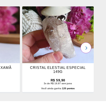
ADICIONAR
OS
FAVORITOS
PRÓXIMO
 XAMÃ
CRISTAL ELESTIAL ESPECIAL
149G
R$ 59,90
3x de R$ 19,97 sem juros
s
Você ainda ganha
120 pontos
O
ADICIONAR AO CARRINHO