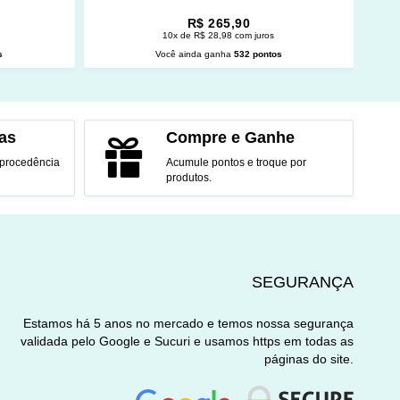
R$ 265,90
10x de R$ 28,98 com juros
s
Você ainda ganha
532 pontos
O
ADICIONAR AO CARRINHO
as
Compre e Ganhe
 procedência
Acumule pontos e troque por
produtos.
SEGURANÇA
Estamos há 5 anos no mercado e temos nossa segurança
validada pelo Google e Sucuri e usamos https em todas as
páginas do site.