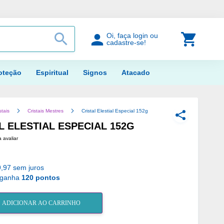
PROCURAR
Meu Car
Oi, faça login ou
cadastre-se!
oteção
Espiritual
Signos
Atacado
stais
Cristais Mestres
Cristal Elestial Especial 152g
COMPARTILH
L ELESTIAL ESPECIAL 152G
a avaliar
,97 sem juros
 ganha
120 pontos
ADICIONAR AO CARRINHO