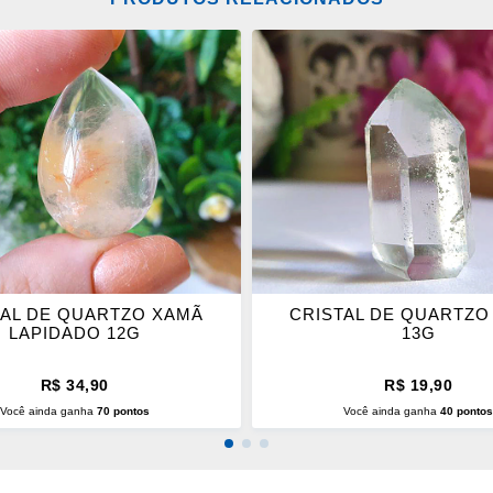
ONAR
ADICIONAR
OS
ITOS
FAVORITOS
TAL DE QUARTZO XAMÃ
CRISTAL DE QUARTZO
LAPIDADO 12G
13G
R$ 34,90
R$ 19,90
Você ainda ganha
70 pontos
Você ainda ganha
40 ponto
CIONAR AO CARRINHO
ADICIONAR AO CARRINH