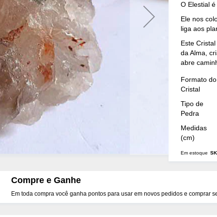
O Elestial é
Ele nos col
liga aos pl
Este Cristal
da Alma, cr
abre caminh
Mais
Formato do
Detalhes
Cristal
Tipo de
Pedra
Medidas
(cm)
Em estoque
SK
Compre e Ganhe
Em toda compra você ganha pontos para usar em novos pedidos e comprar seu