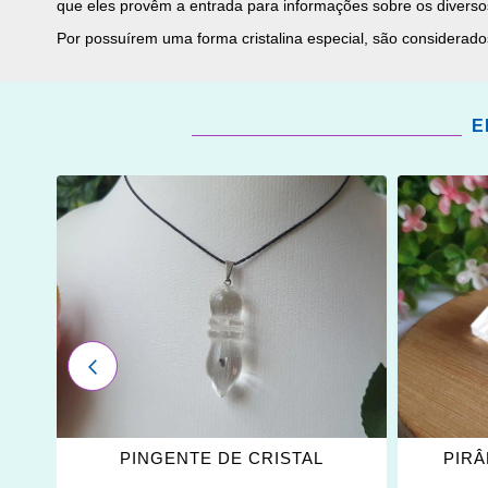
que eles provêm a entrada para informações sobre os diversos
Por possuírem uma forma cristalina especial, são considerado
E
ADICIONAR
ADICI
OS
OS
FAVORITOS
FAVOR
ANTERIOR
PINGENTE DE CRISTAL
PIRÂ