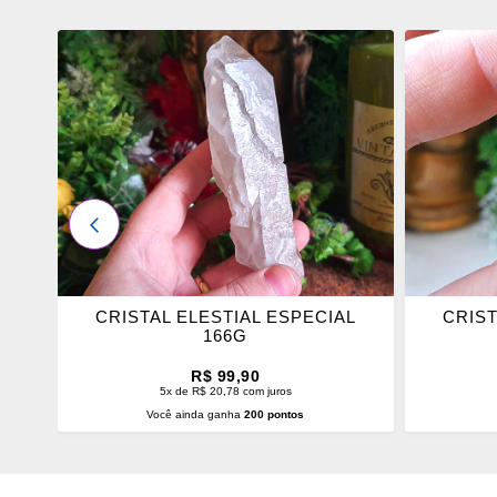
ADICIONAR
ADICI
OS
OS
FAVORITOS
FAVOR
ANTERIOR
L
CRISTAL ELESTIAL ESPECIAL
CRIS
166G
R$ 99,90
5x de R$ 20,78 com juros
Você ainda ganha
200 pontos
ADICIONAR AO CARRINHO
ADI