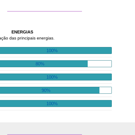
ENERGIAS
ação das principais energias.
100%
80%
100%
90%
100%