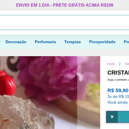
Pular
ENVIO EM 1 DIA - FRETE GRÁTIS ACIMA R$199
para
o
Procurar
conteúdo
Decoração
Perfumaria
Terapias
Prosperidade
Pr
Início
Cri
CRISTA
Seja o primeiro 
R$ 59,90
3x de R$ 19
Você ainda