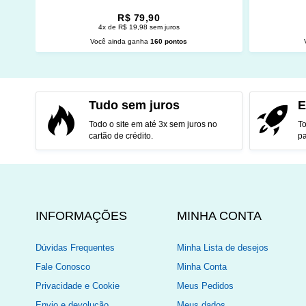
R$ 79,90
4x de R$ 19,98 sem juros
Você ainda ganha
160 pontos
ADICIONAR AO CARRINHO
ADI
Tudo sem juros
E
Todo o site em até 3x sem juros no
To
cartão de crédito.
pa
INFORMAÇÕES
MINHA CONTA
Dúvidas Frequentes
Minha Lista de desejos
Fale Conosco
Minha Conta
Privacidade e Cookie
Meus Pedidos
Envio e devolução
Meus dados