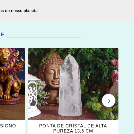
as de nosso planeta.
DE
ADICIONAR
OS
FAVORITOS
PRÓXIMO
 SIGNO
PONTA DE CRISTAL DE ALTA
L
PUREZA 13,5 CM