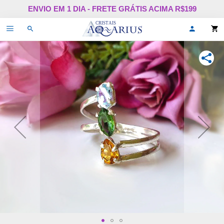
Pular
ENVIO EM 1 DIA - FRETE GRÁTIS ACIMA R$199
para
o
Alternar
Oi,
conteúdo
de
faça
navegação
login
ou
COMPA
cadastr
se!