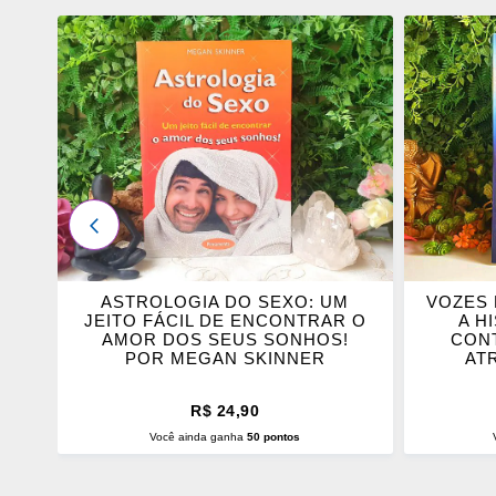
ADICIONAR
ADICI
OS
OS
FAVORITOS
FAVOR
ANTERIOR
A
ASTROLOGIA DO SEXO: UM
VOZES 
OS
JEITO FÁCIL DE ENCONTRAR O
A H
AMOR DOS SEUS SONHOS!
CON
POR MEGAN SKINNER
AT
R$ 24,90
Você ainda ganha
50 pontos
ADICIONAR AO CARRINHO
ADI