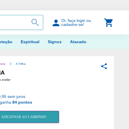
PROCURAR
Meu Car
Oi, faça login ou
cadastre-se!
oteção
Espiritual
Signos
Atacado
raria
A Trilha
COMPARTILH
HA
a avaliar
,95 sem juros
 ganha
84 pontos
ADICIONAR AO CARRINHO