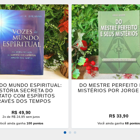
ONAR
ADICIONAR
OS
ITOS
FAVORITOS
DO MUNDO ESPIRITUAL:
DO MESTRE PERFEITO 
ISTÓRIA SECRETA DO
MISTÉRIOS POR JORG
TATO COM ESPÍRITOS
RAVÉS DOS TEMPOS
R$ 49,90
R$ 33,90
2x de R$ 24,95 sem juros
Você ainda ganha
100 pontos
Você ainda ganha
68 ponto
CIONAR AO CARRINHO
ADICIONAR AO CARRINH