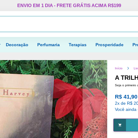
Pular
ENVIO EM 1 DIA - FRETE GRÁTIS ACIMA R$199
para
o
Procurar
conteúdo
Decoração
Perfumaria
Terapias
Prosperidade
Pr
Início
Liv
A TRIL
Seja o primeiro 
R$ 41,90
2x de R$ 20
Você ainda