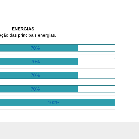
ENERGIAS
ação das principais energias.
70%
70%
70%
70%
100%