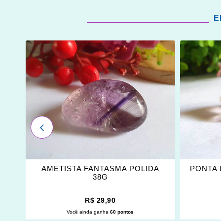
E
ADICIONAR
ADICI
OS
OS
FAVORITOS
FAVOR
ANTERIOR
DA
AMETISTA FANTASMA POLIDA
PONTA 
38G
R$ 29,90
Você ainda ganha
60 pontos