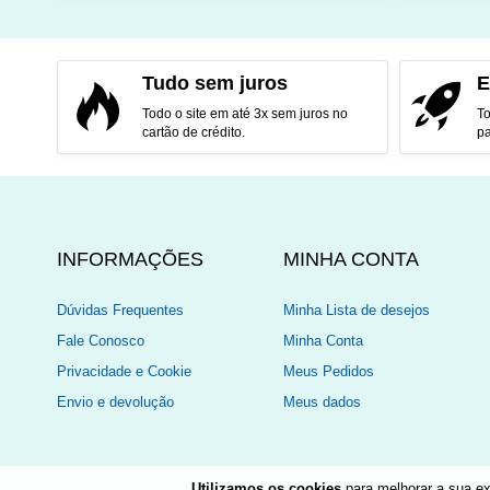
ADICIONAR AO CARRINHO
ADI
Tudo sem juros
E
Todo o site em até 3x sem juros no
To
cartão de crédito.
pa
INFORMAÇÕES
MINHA CONTA
Dúvidas Frequentes
Minha Lista de desejos
Fale Conosco
Minha Conta
Privacidade e Cookie
Meus Pedidos
Envio e devolução
Meus dados
Utilizamos os cookies
para melhorar a sua ex