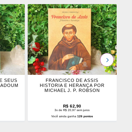
ADICIONAR
OS
FAVORITOS
PRÓXIMO
E SEUS
FRANCISCO DE ASSIS
O
E ADOUM
HISTORIA E HERANÇA POR
MICHAEL J. P. ROBSON
R$ 62,90
3x de R$ 20,97 sem juros
s
Você ainda ganha
126 pontos
O
ADICIONAR AO CARRINHO