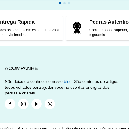
CIONAR AO CARRINHO
ADICIONAR AO CARRINH
ntrega Rápida
Pedras Autêntic
dos os produtos em estoque no Brasil
Com qualidade superior,
ra envio imediato.
e garantia.
ACOMPANHE
Não deixe de conhecer o nosso
blog
. São centenas de artigos
todos voltados para ajudar você no uso das energias das
pedras e cristais.
Facebook
Instagram
Youtube
Whatsapp
periência. Para cumprir com a nova diretiva de privacidade, nós precisamos p