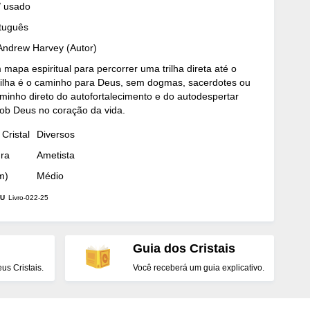
/ usado
rtuguês
 Andrew Harvey (Autor)
 mapa espiritual para percorrer uma trilha direta até o
Trilha é o caminho para Deus, sem dogmas, sacerdotes ou
minho direto do autofortalecimento e do autodespertar
ob Deus no coração da vida.
Cristal
Diversos
dra
Ametista
m)
Médio
U
Livro-022-25
Guia dos Cristais
s Cristais.
Você receberá um guia explicativo.