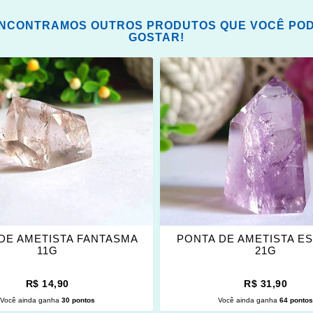
NCONTRAMOS OUTROS PRODUTOS QUE VOCÊ PO
GOSTAR!
ONAR
ADICIONAR
OS
ITOS
FAVORITOS
DE AMETISTA FANTASMA
PONTA DE AMETISTA E
11G
21G
R$ 14,90
R$ 31,90
Você ainda ganha
30 pontos
Você ainda ganha
64 ponto