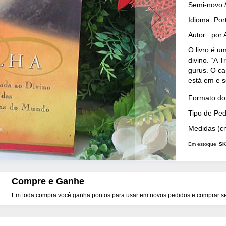
Semi-novo 
Idioma: Po
Autor : por
O livro é um
divino. “A 
gurus. O ca
está em e s
Mais
Formato do 
Detalhes
Tipo de Pe
Medidas (c
Em estoque
SK
Compre e Ganhe
Em toda compra você ganha pontos para usar em novos pedidos e comprar seu