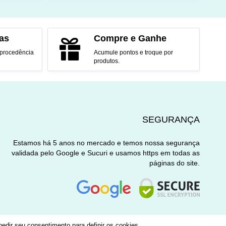
O
ADICIONAR AO CARRINHO
as
Compre e Ganhe
 procedência
Acumule pontos e troque por
produtos.
SEGURANÇA
Estamos há 5 anos no mercado e temos nossa segurança
validada pelo Google e Sucuri e usamos https em todas as
páginas do site.
edir seu consentimento para definir os cookies.