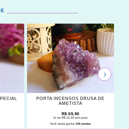
DE
ADICIONAR
OS
FAVORITOS
PRÓXIMO
SPECIAL
PORTA INCENSOS DRUSA DE
P
AMETISTA
R$ 69,90
3x de R$ 23,30 sem juros
s
Você ainda ganha
140 pontos