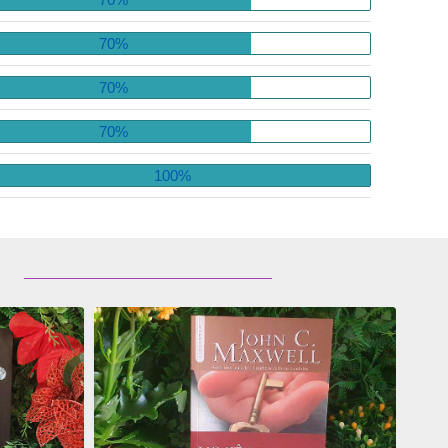
70%
70%
70%
100%
ADICIONAR
OS
FAVORITOS