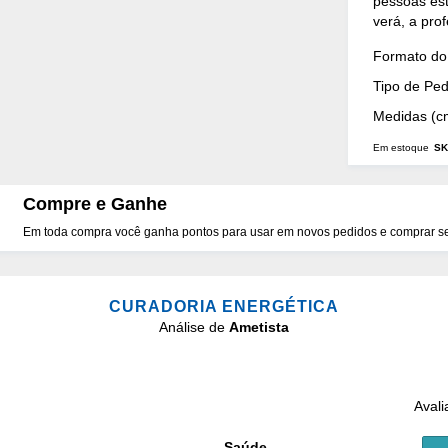
pessoas estr
verá, a pro
Mais
Formato do 
Detalhes
Tipo de Pe
Medidas (c
Em estoque
SK
Compre e Ganhe
Em toda compra você ganha pontos para usar em novos pedidos e comprar seu
CURADORIA ENERGÉTICA
Análise de
Ametista
Avali
Saúde