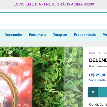
Pular
ENVIO EM 1 DIA - FRETE GRÁTIS ACIMA R$199
para
o
Procurar
conteúdo
Decoração
Perfumaria
Terapias
Prosperidade
Pr
Início
Liv
DELEND
Seja o primeiro 
R$ 29,90
Você ainda
Condição: 