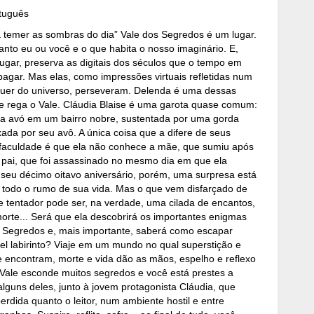
rtuguês
 temer as sombras do dia” Vale dos Segredos é um lugar.
anto eu ou você e o que habita o nosso imaginário. E,
ugar, preserva as digitais dos séculos que o tempo em
pagar. Mas elas, como impressões virtuais refletidas num
quer do universo, perseveram. Delenda é uma dessas
ue rega o Vale. Cláudia Blaise é uma garota quase comum:
ua avó em um bairro nobre, sustentada por uma gorda
ada por seu avô. A única coisa que a difere de seus
 faculdade é que ela não conhece a mãe, que sumiu após
o pai, que foi assassinado no mesmo dia em que ela
seu décimo oitavo aniversário, porém, uma surpresa está
r todo o rumo de sua vida. Mas o que vem disfarçado de
 tentador pode ser, na verdade, uma cilada de encantos,
morte... Será que ela descobrirá os importantes enigmas
 Segredos e, mais importante, saberá como escapar
vel labirinto? Viaje em um mundo no qual superstição e
e encontram, morte e vida dão as mãos, espelho e reflexo
ale esconde muitos segredos e você está prestes a
lguns deles, junto à jovem protagonista Cláudia, que
perdida quanto o leitor, num ambiente hostil e entre