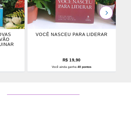
PRÓXIMO
OVAS
VOCÊ NASCEU PARA LIDERAR
 VÃO
UINAR
R$ 19,90
s
Você ainda ganha
40 pontos
O
ADICIONAR AO CARRINHO