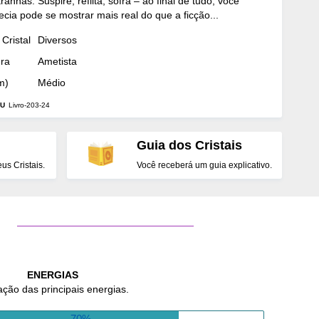
anhas. Suspire, reflita, sofra – ao final de tudo, você
fecia pode se mostrar mais real do que a ficção...
Cristal
Diversos
dra
Ametista
m)
Médio
U
Livro-203-24
Guia dos Cristais
s Cristais.
Você receberá um guia explicativo.
ENERGIAS
ação das principais energias.
70%