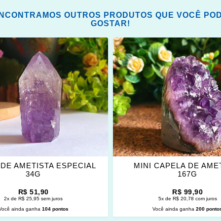
NCONTRAMOS OUTROS PRODUTOS QUE VOCÊ PO
GOSTAR!
ONAR
ADICIONAR
OS
ITOS
FAVORITOS
DE AMETISTA ESPECIAL
MINI CAPELA DE AME
34G
167G
R$ 51,90
R$ 99,90
2x de R$ 25,95 sem juros
5x de R$ 20,78 com juros
Você ainda ganha
104 pontos
Você ainda ganha
200 ponto