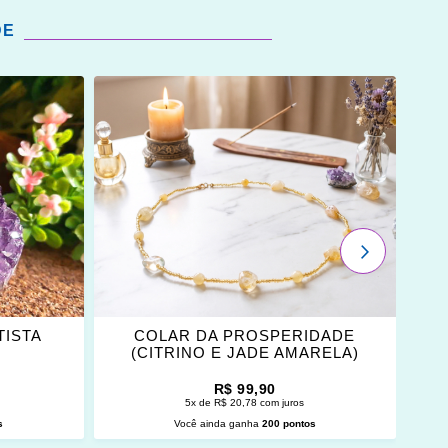
DE
ADICIONAR
OS
FAVORITOS
PRÓXIMO
TISTA
COLAR DA PROSPERIDADE
(CITRINO E JADE AMARELA)
R$ 99,90
5x de R$ 20,78 com juros
s
Você ainda ganha
200 pontos