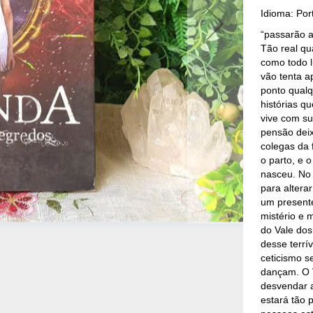
Idioma: Po
“passarão a
Tão real qu
como todo l
vão tenta a
ponto qual
histórias q
vive com s
pensão deix
colegas da
o parto, e 
nasceu. No 
para altera
um presente
mistério e 
do Vale dos
desse terrí
ceticismo s
dançam. O V
desvendar a
estará tão 