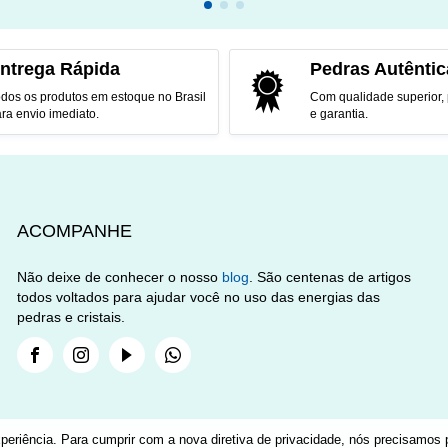
CIONAR AO CARRINHO
ADICIONAR AO CARRINH
ntrega Rápida
Pedras Autêntic
dos os produtos em estoque no Brasil
Com qualidade superior,
ra envio imediato.
e garantia.
ACOMPANHE
Não deixe de conhecer o nosso
blog
. São centenas de artigos
todos voltados para ajudar você no uso das energias das
pedras e cristais.
Facebook
Instagram
Youtube
Whatsapp
periência. Para cumprir com a nova diretiva de privacidade, nós precisamos p