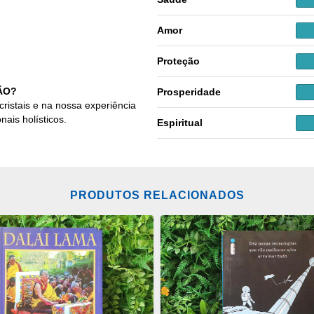
Amor
Proteção
ÃO?
Prosperidade
cristais e na nossa experiência
nais holísticos.
Espiritual
PRODUTOS RELACIONADOS
ONAR
ADICIONAR
OS
ITOS
FAVORITOS