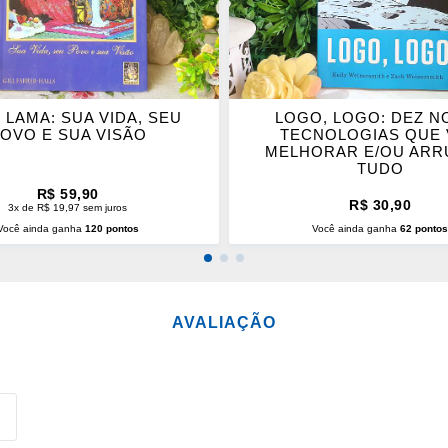
 LAMA: SUA VIDA, SEU
LOGO, LOGO: DEZ N
OVO E SUA VISÃO
TECNOLOGIAS QUE
MELHORAR E/OU ARR
TUDO
R$ 59,90
R$ 30,90
3x de R$ 19,97 sem juros
Você ainda ganha
120 pontos
Você ainda ganha
62 ponto
CIONAR AO CARRINHO
ADICIONAR AO CARRINH
AVALIAÇÃO