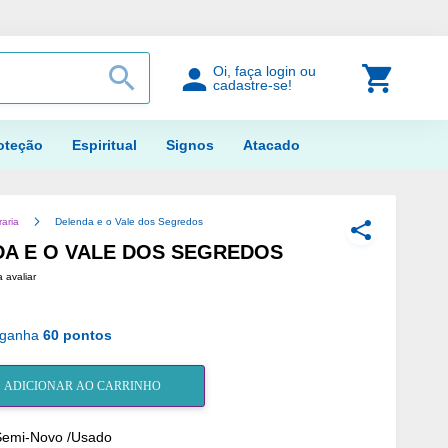
PROCURAR
Meu Car
Oi, faça login ou
cadastre-se!
oteção
Espiritual
Signos
Atacado
raria
Delenda e o Vale dos Segredos
COMPARTILH
A E O VALE DOS SEGREDOS
a avaliar
 ganha
60 pontos
ADICIONAR AO CARRINHO
Semi-Novo /Usado