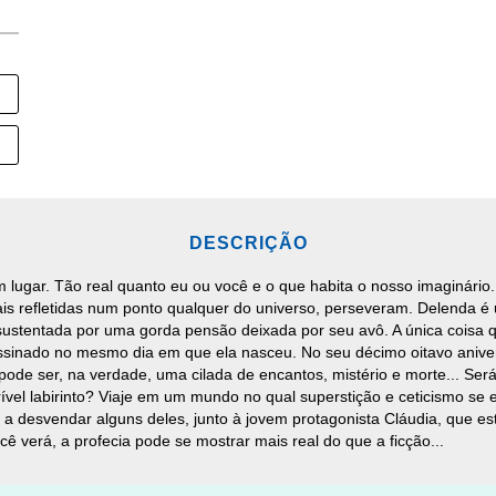
DESCRIÇÃO
lugar. Tão real quanto eu ou você e o que habita o nosso imaginário. 
is refletidas num ponto qualquer do universo, perseveram. Delenda é 
stentada por uma gorda pensão deixada por seu avô. A única coisa qu
assinado no mesmo dia em que ela nasceu. No seu décimo oitavo aniver
ode ser, na verdade, uma cilada de encantos, mistério e morte... Ser
vel labirinto? Viaje em um mundo no qual superstição e ceticismo se 
 desvendar alguns deles, junto à jovem protagonista Cláudia, que esta
ocê verá, a profecia pode se mostrar mais real do que a ficção...