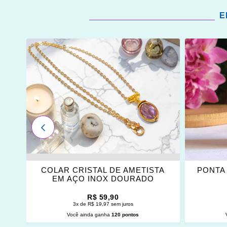
E
ADICIONAR
ADICI
OS
OS
FAVORITOS
FAVOR
ANTERIOR
E
COLAR CRISTAL DE AMETISTA
PONTA 
EM AÇO INOX DOURADO
R$ 59,90
3x de R$ 19,97 sem juros
Você ainda ganha
120 pontos