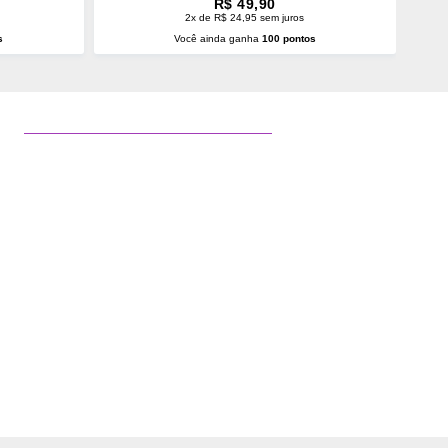
R$ 49,90
2x de R$ 24,95 sem juros
s
Você ainda ganha
100 pontos
O
ADICIONAR AO CARRINHO