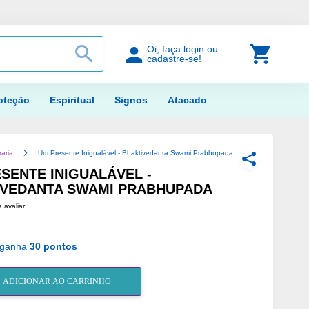
PROCURAR
Meu Car
Oi, faça login ou
cadastre-se!
oteção
Espiritual
Signos
Atacado
raria
Um Presente Inigualável - Bhaktivedanta Swami Prabhupada
COMPARTILH
SENTE INIGUALÁVEL -
IVEDANTA SWAMI PRABHUPADA
a avaliar
 ganha
30 pontos
ADICIONAR AO CARRINHO