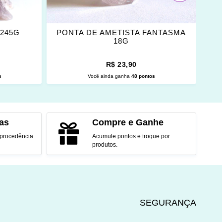
 245G
PONTA DE AMETISTA FANTASMA
18G
R$ 23,90
s
Você ainda ganha
48 pontos
O
ADICIONAR AO CARRINHO
as
Compre e Ganhe
 procedência
Acumule pontos e troque por
produtos.
SEGURANÇA