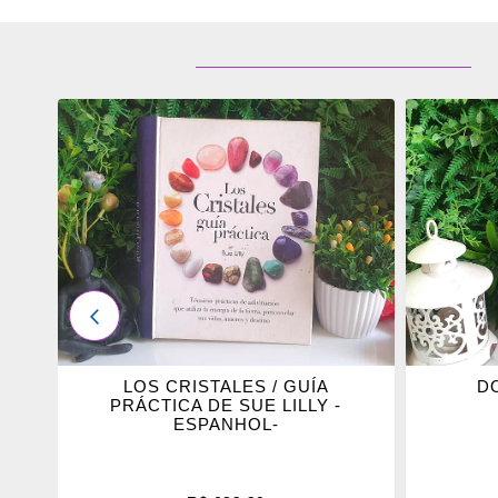
ADICIONAR
ADICI
OS
OS
FAVORITOS
FAVOR
ANTERIOR
DA
LOS CRISTALES / GUÍA
D
PRÁCTICA DE SUE LILLY -
ESPANHOL-