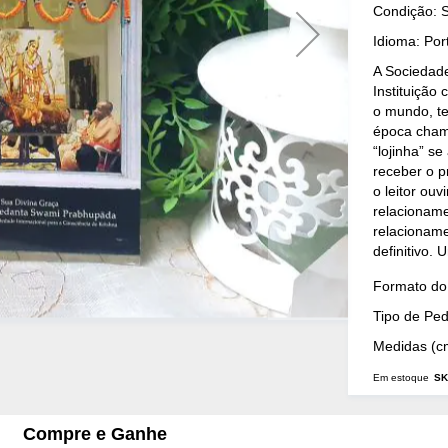
Condição: 
Idioma: Po
A Sociedade
Instituição
o mundo, te
época chama
“lojinha” s
receber o p
o leitor ou
relacionam
relacionam
definitivo. 
Mais
Formato do 
Detalhes
Tipo de Pe
Medidas (c
Em estoque
SK
Compre e Ganhe