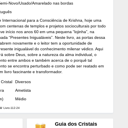
Semi-Novo/Usado/Amarelado nas bordas
rtuguês
 Internacional para a Consciência de Krishna, hoje uma
 com centenas de templos e projetos socioculturais por todo
ve início nos anos 60 em uma pequena “lojinha”, na
da “Presentes Inigualáveis”. Neste livro, as portas dessa
e abrem novamente e o leitor tem a oportunidade de
resente inigualável do conhecimento milenar védico. Aqui
virá sobre Deus, sobre a natureza da alma individual, o
ento entre ambos e também acerca de o porquê tal
ento se encontra perturbado e como pode ser reatado em
Um livro fascinante e transformador.
Cristal
Diversos
dra
Ametista
m)
Médio
U
Livro-112-24
Guia dos Cristais