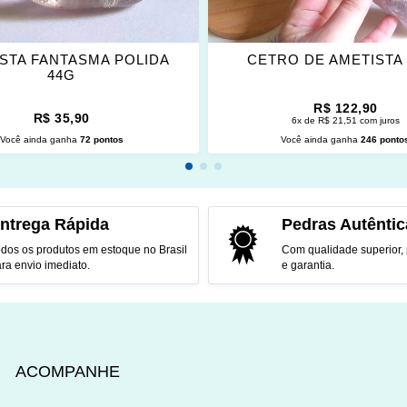
STA FANTASMA POLIDA
CETRO DE AMETISTA
44G
R$ 122,90
R$ 35,90
6x de R$ 21,51 com juros
Você ainda ganha
72 pontos
Você ainda ganha
246 ponto
CIONAR AO CARRINHO
ADICIONAR AO CARRINH
ntrega Rápida
Pedras Autêntic
dos os produtos em estoque no Brasil
Com qualidade superior,
ra envio imediato.
e garantia.
ACOMPANHE