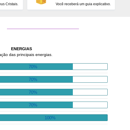
s Cristais.
Você receberá um guia explicativo.
ENERGIAS
ação das principais energias.
70%
70%
70%
70%
100%