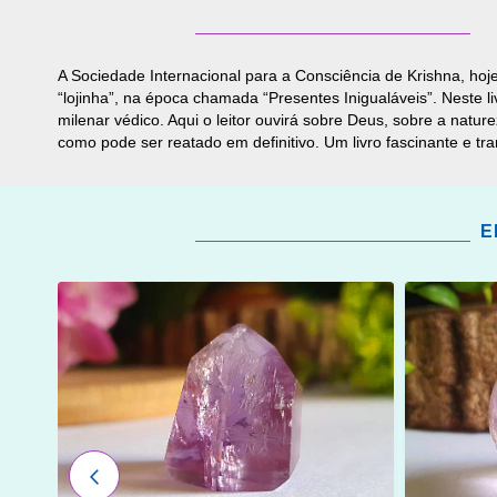
A Sociedade Internacional para a Consciência de Krishna, hoj
“lojinha”, na época chamada “Presentes Inigualáveis”. Neste l
milenar védico. Aqui o leitor ouvirá sobre Deus, sobre a nat
como pode ser reatado em definitivo. Um livro fascinante e tr
E
ADICIONAR
ADICI
OS
OS
FAVORITOS
FAVOR
ANTERIOR