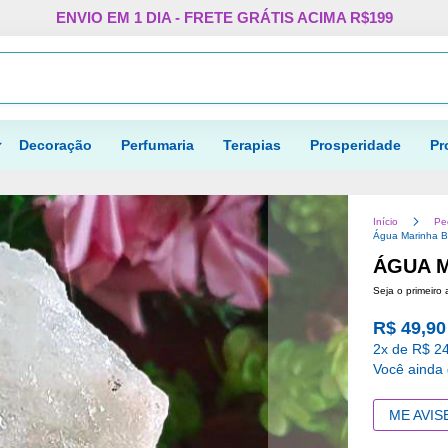
Pular
ENVIO EM 1 DIA - FRETE GRÁTIS ACIMA R$199
para
o
Procurar
conteúdo
Decoração
Perfumaria
Terapias
Prosperidade
Pr
Início
Pe
Água Marinha Br
ÁGUA M
Seja o primeiro 
R$ 49,90
2x de R$ 24
Você ainda
ME AVIS