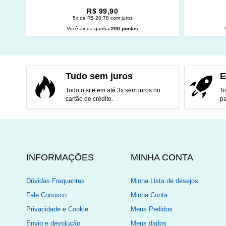
R$ 99,90
5x de R$ 20,78 com juros
Você ainda ganha
200 pontos
ADICIONAR AO CARRINHO
ADI
Tudo sem juros
E
Todo o site em até 3x sem juros no
To
cartão de crédito.
pa
INFORMAÇÕES
MINHA CONTA
Dúvidas Frequentes
Minha Lista de desejos
Fale Conosco
Minha Conta
Privacidade e Cookie
Meus Pedidos
Envio e devolução
Meus dados