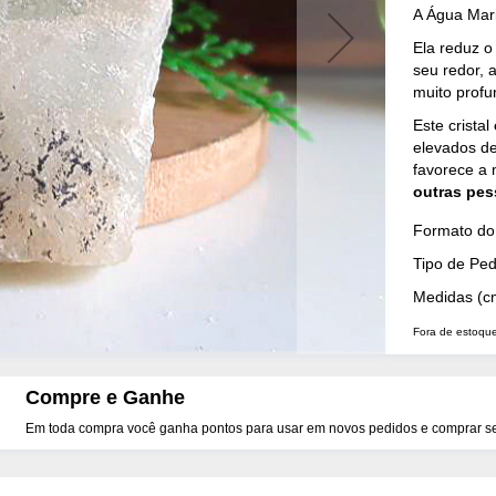
A Água Mari
Ela reduz 
seu redor,
muito profu
Este cristal
elevados de
favorece a
outras pe
Mais
Formato do 
Detalhes
Tipo de Pe
Medidas (c
Fora de estoqu
Compre e Ganhe
Em toda compra você ganha pontos para usar em novos pedidos e comprar seu