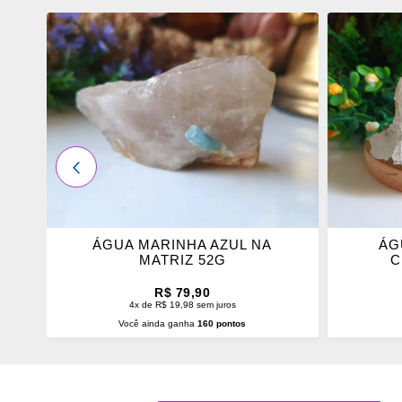
ADICIONAR
ADICI
OS
OS
FAVORITOS
FAVOR
ANTERIOR
ÁGUA MARINHA AZUL NA
ÁG
MATRIZ 52G
C
R$ 79,90
4x de R$ 19,98 sem juros
Você ainda ganha
160 pontos
ADICIONAR AO CARRINHO
ADI