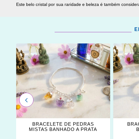
Este belo cristal por sua raridade e beleza é também consid
E
ADICIONAR
ADICI
OS
OS
FAVORITOS
FAVOR
ANTERIOR
A
BRACELETE DE PEDRAS
BRA
MISTAS BANHADO A PRATA