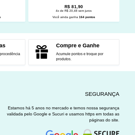
R$ 81,90
4x de R$ 20,48 sem juros
s
Você ainda ganha
164 pontos
O
ADICIONAR AO CARRINHO
as
Compre e Ganhe
 procedência
Acumule pontos e troque por
produtos.
SEGURANÇA
Estamos há 5 anos no mercado e temos nossa segurança
validada pelo Google e Sucuri e usamos https em todas as
páginas do site.