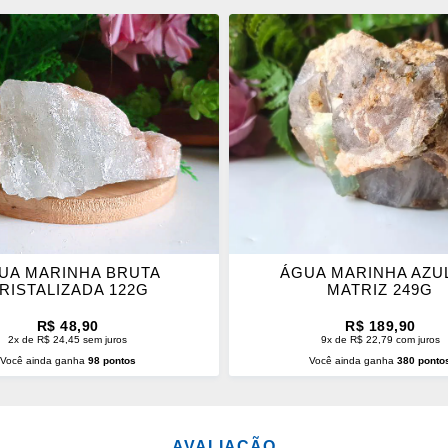
ONAR
ADICIONAR
OS
ITOS
FAVORITOS
UA MARINHA BRUTA
ÁGUA MARINHA AZU
RISTALIZADA 122G
MATRIZ 249G
R$ 48,90
R$ 189,90
2x de R$ 24,45 sem juros
9x de R$ 22,79 com juros
Você ainda ganha
98 pontos
Você ainda ganha
380 ponto
CIONAR AO CARRINHO
ADICIONAR AO CARRINH
AVALIAÇÃO