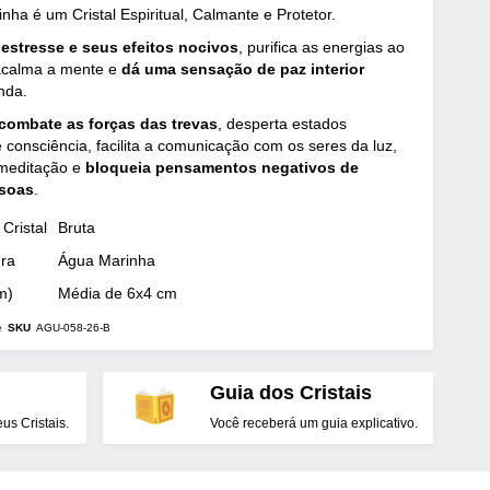
nha é um Cristal Espiritual, Calmante e Protetor.
o
estresse e seus efeitos nocivos
, purifica as energias ao
 acalma a mente e
dá uma sensação de paz interior
nda.
combate as forças das trevas
, desperta estados
 consciência, facilita a comunicação com os seres da luz,
 meditação e
bloqueia pensamentos negativos de
ssoas
.
Cristal
Bruta
dra
Água Marinha
m)
Média de 6x4 cm
e
SKU
AGU-058-26-B
Guia dos Cristais
s Cristais.
Você receberá um guia explicativo.