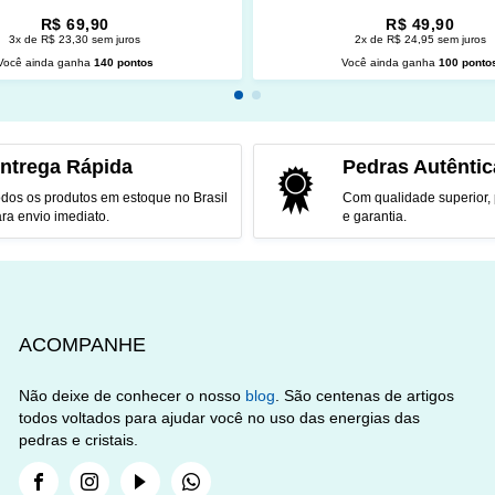
R$ 69,90
R$ 49,90
3x de R$ 23,30 sem juros
2x de R$ 24,95 sem juros
Você ainda ganha
140 pontos
Você ainda ganha
100 ponto
CIONAR AO CARRINHO
ADICIONAR AO CARRINH
ntrega Rápida
Pedras Autêntic
dos os produtos em estoque no Brasil
Com qualidade superior,
ra envio imediato.
e garantia.
ACOMPANHE
Não deixe de conhecer o nosso
blog
. São centenas de artigos
todos voltados para ajudar você no uso das energias das
pedras e cristais.
Facebook
Instagram
Youtube
Whatsapp