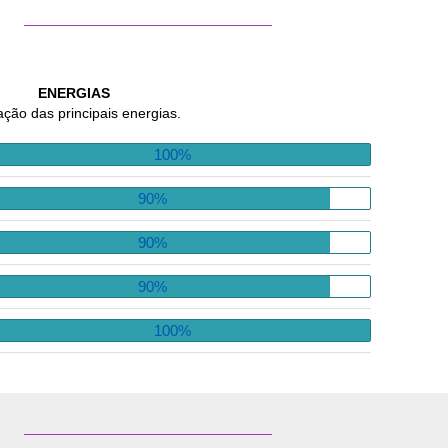
ENERGIAS
ação das principais energias.
100%
90%
90%
90%
100%