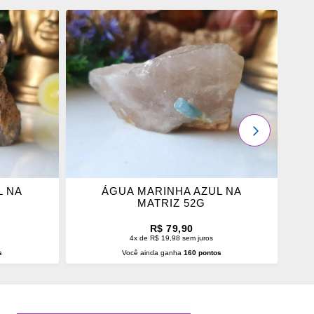
ADICIONAR
OS
FAVORITOS
PRÓXIMO
L NA
ÁGUA MARINHA AZUL NA
MATRIZ 52G
R$ 79,90
4x de R$ 19,98 sem juros
s
Você ainda ganha
160 pontos
O
ADICIONAR AO CARRINHO