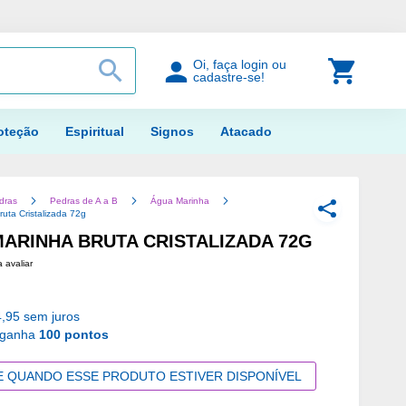
PROCURAR
Meu Car
Oi, faça login ou
cadastre-se!
oteção
Espiritual
Signos
Atacado
dras
Pedras de A a B
Água Marinha
COMPARTILH
uta Cristalizada 72g
ARINHA BRUTA CRISTALIZADA 72G
a avaliar
,95 sem juros
 ganha
100 pontos
E QUANDO ESSE PRODUTO ESTIVER DISPONÍVEL