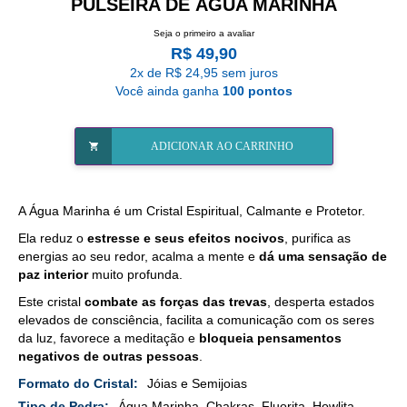
PULSEIRA DE ÁGUA MARINHA
Seja o primeiro a avaliar
R$ 49,90
2x de R$ 24,95 sem juros
Você ainda ganha
100 pontos
ADICIONAR AO CARRINHO
A Água Marinha é um Cristal Espiritual, Calmante e Protetor.
Ela reduz o
estresse e seus efeitos nocivos
, purifica as
energias ao seu redor, acalma a mente e
dá uma sensação de
paz interior
muito profunda.
Este cristal
combate as forças das trevas
, desperta estados
elevados de consciência, facilita a comunicação com os seres
da luz, favorece a meditação e
bloqueia pensamentos
negativos de outras pessoas
.
Mais
Jóias e Semijoias
Detalhes
Água Marinha, Chakras, Fluorita, Howlita,