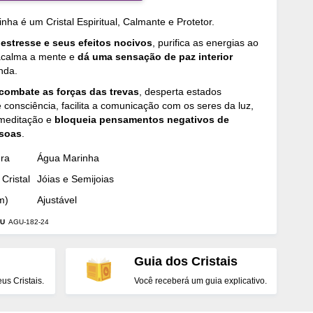
nha é um Cristal Espiritual, Calmante e Protetor.
o
estresse e seus efeitos nocivos
, purifica as energias ao
 acalma a mente e
dá uma sensação de paz interior
nda.
combate as forças das trevas
, desperta estados
 consciência, facilita a comunicação com os seres da luz,
 meditação e
bloqueia pensamentos negativos de
ssoas
.
dra
Água Marinha
Cristal
Jóias e Semijoias
m)
Ajustável
U
AGU-182-24
Guia dos Cristais
s Cristais.
Você receberá um guia explicativo.