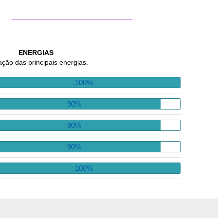
ENERGIAS
ação das principais energias.
100%
90%
90%
90%
100%