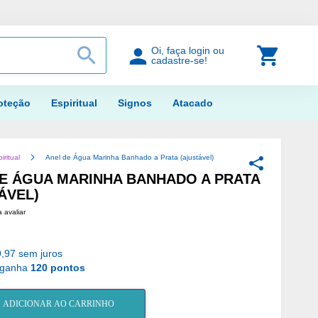
PROCURAR
Meu Car
Oi, faça login ou
cadastre-se!
oteção
Espiritual
Signos
Atacado
iritual
Anel de Água Marinha Banhado a Prata (ajustável)
COMPARTILH
E ÁGUA MARINHA BANHADO A PRATA
ÁVEL)
a avaliar
,97 sem juros
 ganha
120 pontos
ADICIONAR AO CARRINHO