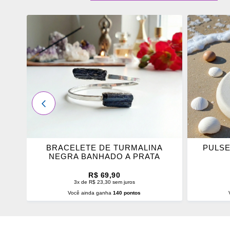
ADICIONAR
ADICI
OS
OS
FAVORITOS
FAVOR
ANTERIOR
BRACELETE DE TURMALINA
PULSE
NEGRA BANHADO A PRATA
R$ 69,90
3x de R$ 23,30 sem juros
Você ainda ganha
140 pontos
ADICIONAR AO CARRINHO
ADI