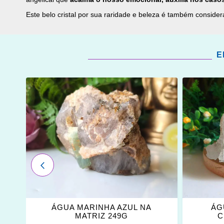
Este belo cristal por sua raridade e beleza é também consid
E
ADICIONAR
ADICI
OS
OS
FAVORITOS
FAVOR
ANTERIOR
ÁGUA MARINHA AZUL NA
ÁG
MATRIZ 249G
C