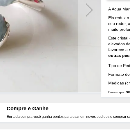
A Água Mari
Ela reduz 
seu redor,
muito profu
Este cristal
elevados de
favorece a
outras pe
Mais
Tipo de Pe
Detalhes
Formato do 
Medidas (c
Em estoque
SK
Compre e Ganhe
Em toda compra você ganha pontos para usar em novos pedidos e comprar seu