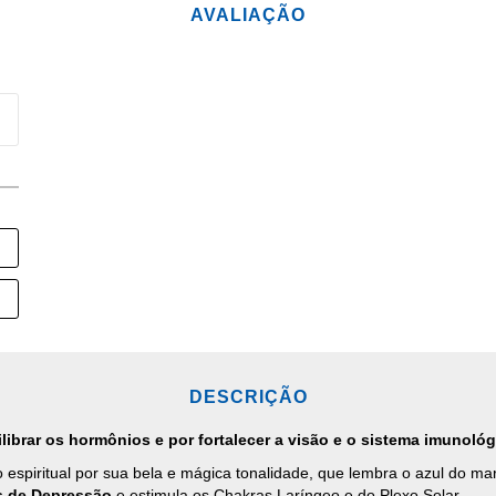
AVALIAÇÃO
DESCRIÇÃO
librar os hormônios e por fortalecer a visão e o sistema imunológ
o espiritual por sua bela e mágica tonalidade, que lembra o azul do m
s de Depressão
e estimula os Chakras Laríngeo e do Plexo Solar.