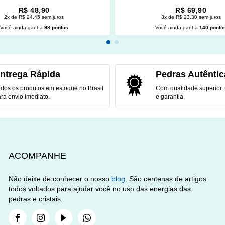
R$ 48,90
R$ 69,90
2x de R$ 24,45 sem juros
3x de R$ 23,30 sem juros
Você ainda ganha
98 pontos
Você ainda ganha
140 ponto
CIONAR AO CARRINHO
ADICIONAR AO CARRINH
ntrega Rápida
Pedras Autêntic
dos os produtos em estoque no Brasil
Com qualidade superior,
ra envio imediato.
e garantia.
ACOMPANHE
Não deixe de conhecer o nosso
blog
. São centenas de artigos
todos voltados para ajudar você no uso das energias das
pedras e cristais.
Facebook
Instagram
Youtube
Whatsapp