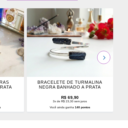
ADICIONAR
OS
FAVORITOS
PRÓXIMO
DRAS
BRACELETE DE TURMALINA
P
PRATA
NEGRA BANHADO A PRATA
R$ 69,90
3x de R$ 23,30 sem juros
s
Você ainda ganha
140 pontos
O
ADICIONAR AO CARRINHO