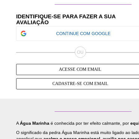
IDENTIFIQUE-SE PARA FAZER A SUA
AVALIAÇÃO
CONTINUE COM GOOGLE
ACESSE COM EMAIL
CADASTRE-SE COM EMAIL
A
Água Marinha
é conhecida por ter efeito calmante, por
equi
O significado da pedra Água Marinha está muito ligado ao lad
angelical que
acalma o nosso emocional, auxilia nos caso