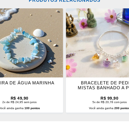
PRODUTOS RELACIONADOS
ONAR
ADICIONAR
OS
ITOS
FAVORITOS
IRA DE ÁGUA MARINHA
BRACELETE DE PE
MISTAS BANHADO A 
R$ 49,90
R$ 99,90
2x de R$ 24,95 sem juros
5x de R$ 20,78 com juros
Você ainda ganha
100 pontos
Você ainda ganha
200 ponto
CIONAR AO CARRINHO
ADICIONAR AO CARRINH