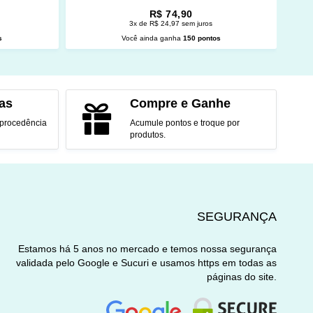
R$ 74,90
3x de R$ 24,97 sem juros
s
Você ainda ganha
150 pontos
O
ADICIONAR AO CARRINHO
as
Compre e Ganhe
 procedência
Acumule pontos e troque por
produtos.
SEGURANÇA
Estamos há 5 anos no mercado e temos nossa segurança
validada pelo Google e Sucuri e usamos https em todas as
páginas do site.