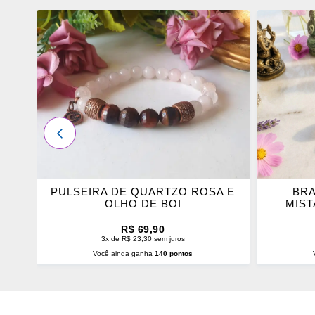
ADICIONAR
ADICI
OS
OS
FAVORITOS
FAVOR
ANTERIOR
SA
PULSEIRA DE QUARTZO ROSA E
BRA
OLHO DE BOI
MIST
R$ 69,90
3x de R$ 23,30 sem juros
Você ainda ganha
140 pontos
ADICIONAR AO CARRINHO
ADI