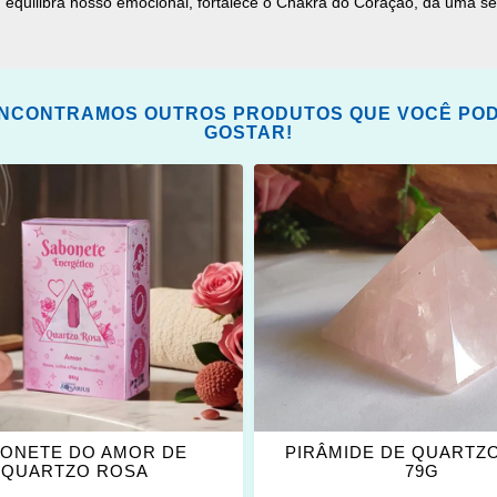
, equilibra nosso emocional, fortalece o Chakra do Coração, dá uma s
NCONTRAMOS OUTROS PRODUTOS QUE VOCÊ PO
GOSTAR!
ONAR
ADICIONAR
OS
ITOS
FAVORITOS
ONETE DO AMOR DE
PIRÂMIDE DE QUARTZ
QUARTZO ROSA
79G