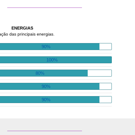
ENERGIAS
ação das principais energias.
90%
100%
80%
90%
90%