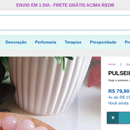
Pular
ENVIO EM 1 DIA - FRETE GRÁTIS ACIMA R$199
para
o
Procurar
conteúdo
Decoração
Perfumaria
Terapias
Prosperidade
Pr
Início
Jo
PULSEI
Seja o primeiro 
R$ 79,90
4x de R$ 19
Você ainda