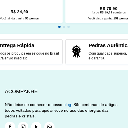
R$ 78,90
R$ 24,90
4x de R$ 19,73 sem juros
Você ainda ganha
50 pontos
Você ainda ganha
158 ponto
CIONAR AO CARRINHO
ADICIONAR AO CARRINH
ntrega Rápida
Pedras Autêntic
dos os produtos em estoque no Brasil
Com qualidade superior,
ra envio imediato.
e garantia.
ACOMPANHE
Não deixe de conhecer o nosso
blog
. São centenas de artigos
todos voltados para ajudar você no uso das energias das
pedras e cristais.
Facebook
Instagram
Youtube
Whatsapp