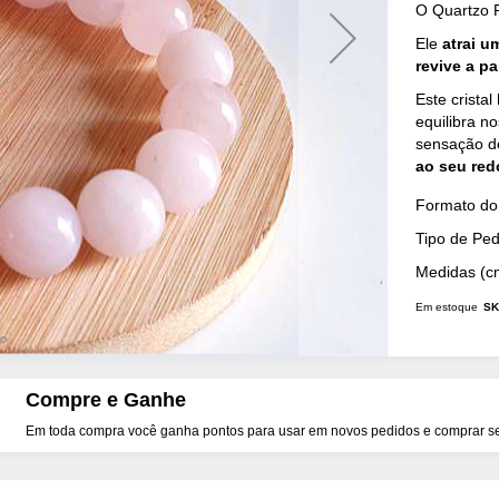
O Quartzo R
Ele
atrai u
revive a p
Este cristal
equilibra n
sensação de
ao seu red
Mais
Formato do 
Detalhes
Tipo de Pe
Medidas (c
Em estoque
SK
Compre e Ganhe
Em toda compra você ganha pontos para usar em novos pedidos e comprar seu