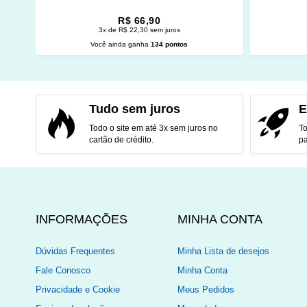
R$ 66,90
3x de R$ 22,30 sem juros
Você ainda ganha
134 pontos
ADICIONAR AO CARRINHO
ADI
Tudo sem juros
E
Todo o site em até 3x sem juros no
To
cartão de crédito.
pa
INFORMAÇÕES
MINHA CONTA
Dúvidas Frequentes
Minha Lista de desejos
Fale Conosco
Minha Conta
Privacidade e Cookie
Meus Pedidos