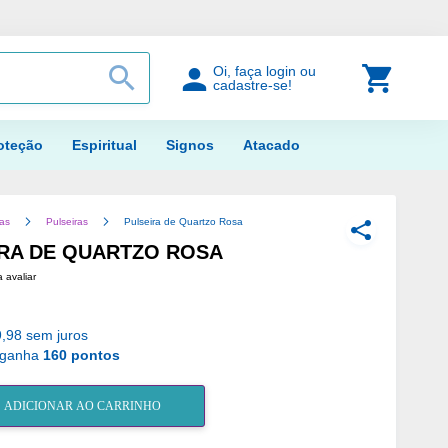
PROCURAR
Meu Car
Oi, faça login ou
cadastre-se!
oteção
Espiritual
Signos
Atacado
ias
Pulseiras
Pulseira de Quartzo Rosa
COMPARTILH
RA DE QUARTZO ROSA
a avaliar
,98 sem juros
 ganha
160 pontos
ADICIONAR AO CARRINHO