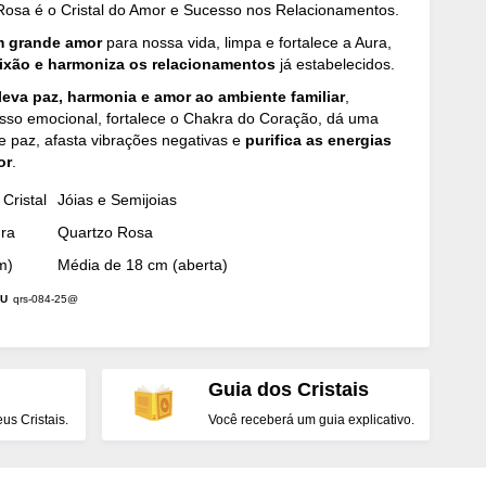
osa é o Cristal do Amor e Sucesso nos Relacionamentos.
m grande amor
para nossa vida, limpa e fortalece a Aura,
aixão e harmoniza os relacionamentos
já estabelecidos.
leva paz, harmonia e amor ao ambiente familiar
,
osso emocional, fortalece o Chakra do Coração, dá uma
 paz, afasta vibrações negativas e
purifica as energias
or
.
Cristal
Jóias e Semijoias
dra
Quartzo Rosa
m)
Média de 18 cm (aberta)
U
qrs-084-25@
Guia dos Cristais
s Cristais.
Você receberá um guia explicativo.