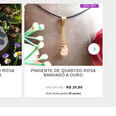
29% OFF
ADICIONAR
OS
FAVORITOS
PRÓXIMO
O ROSA
PINGENTE DE QUARTZO ROSA
P
O
BANHADO A OURO
R$ 34,90
R$ 24,90
De
Em
por
Promoção
s
Você ainda ganha
50 pontos
O
ADICIONAR AO CARRINHO