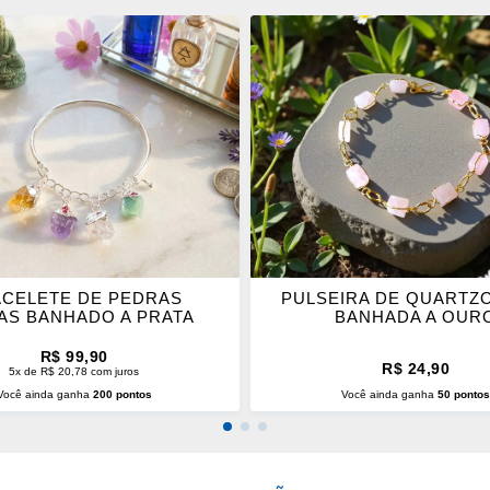
ONAR
ADICIONAR
OS
ITOS
FAVORITOS
CELETE DE PEDRAS
PULSEIRA DE QUARTZ
AS BANHADO A PRATA
BANHADA A OUR
R$ 99,90
R$ 24,90
5x de R$ 20,78 com juros
Você ainda ganha
200 pontos
Você ainda ganha
50 ponto
CIONAR AO CARRINHO
ADICIONAR AO CARRINH