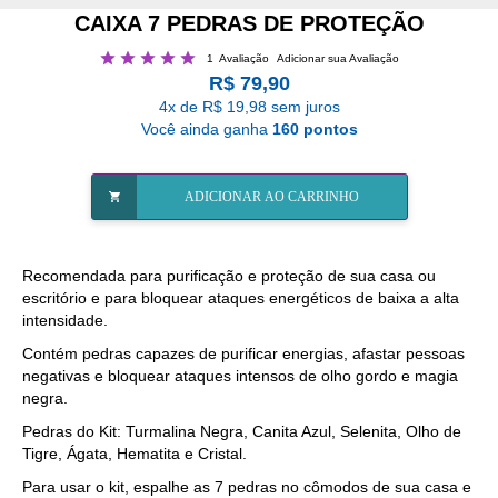
CAIXA 7 PEDRAS DE PROTEÇÃO
Classificação:
1
Avaliação
Adicionar sua Avaliação
100
100
% of
R$ 79,90
4x de R$ 19,98 sem juros
Você ainda ganha
160 pontos
ADICIONAR AO CARRINHO
Recomendada para purificação e proteção de sua casa ou
escritório e para bloquear ataques energéticos de baixa a alta
intensidade.
Contém pedras capazes de purificar energias, afastar pessoas
negativas e bloquear ataques intensos de olho gordo e magia
negra.
Pedras do Kit: Turmalina Negra, Canita Azul, Selenita, Olho de
Tigre, Ágata, Hematita e Cristal.
Para usar o kit, espalhe as 7 pedras no cômodos de sua casa e