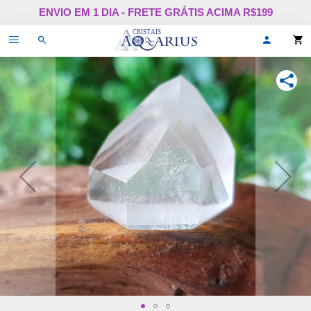
Pular
ENVIO EM 1 DIA - FRETE GRÁTIS ACIMA R$199
para
o
Alternar
Oi,
conteúdo
de
faça
navegação
login
ou
COMPA
cadastr
se!