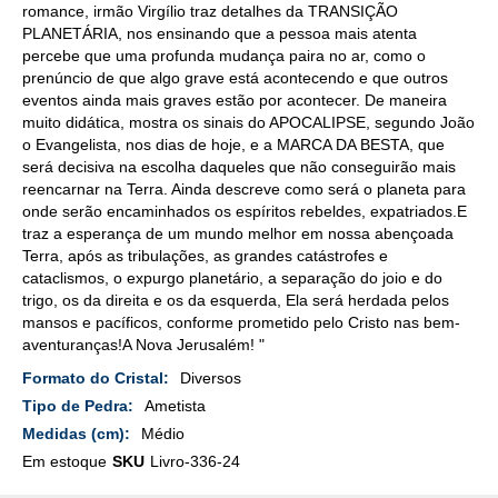
romance, irmão Virgílio traz detalhes da TRANSIÇÃO
PLANETÁRIA, nos ensinando que a pessoa mais atenta
percebe que uma profunda mudança paira no ar, como o
prenúncio de que algo grave está acontecendo e que outros
eventos ainda mais graves estão por acontecer. De maneira
muito didática, mostra os sinais do APOCALIPSE, segundo João
o Evangelista, nos dias de hoje, e a MARCA DA BESTA, que
será decisiva na escolha daqueles que não conseguirão mais
reencarnar na Terra. Ainda descreve como será o planeta para
onde serão encaminhados os espíritos rebeldes, expatriados.E
traz a esperança de um mundo melhor em nossa abençoada
Terra, após as tribulações, as grandes catástrofes e
cataclismos, o expurgo planetário, a separação do joio e do
trigo, os da direita e os da esquerda, Ela será herdada pelos
mansos e pacíficos, conforme prometido pelo Cristo nas bem-
aventuranças!A Nova Jerusalém! "
Mais
Diversos
Detalhes
Ametista
Médio
Em estoque
SKU
Livro-336-24