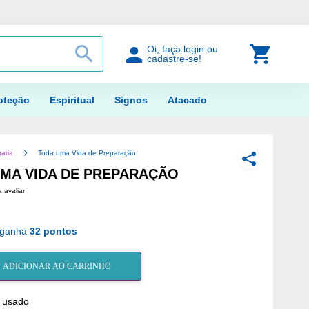
PROCURAR
Meu Car
Oi, faça login ou
cadastre-se!
oteção
Espiritual
Signos
Atacado
raria
Toda uma Vida de Preparação
COMPARTILH
MA VIDA DE PREPARAÇÃO
a avaliar
 ganha
32 pontos
ADICIONAR AO CARRINHO
/ usado