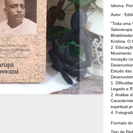
Idioma: Po
Autor : Edd
"Toda uma V
Satsvarupa
Bhaktiveda
Krishna. O 
2. Educação
Movimento H
Iniciação c
Desenvolvim
Estudo das 
Desenvolvim
1. Dificuld
Legado e Re
2. Análise 
Característi
espiritual 
4. Fotograf
Mais
Formato do 
Detalhes
Tipo de Pe