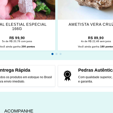
AL ELESTIAL ESPECIAL
AMETISTA VERA CRU
166G
R$ 99,90
R$ 89,90
5x de R$ 20,78 com juros
4x de R$ 22,48 sem juros
Você ainda ganha
200 pontos
Você ainda ganha
180 ponto
CIONAR AO CARRINHO
ADICIONAR AO CARRINH
ntrega Rápida
Pedras Autêntic
dos os produtos em estoque no Brasil
Com qualidade superior,
ra envio imediato.
e garantia.
ACOMPANHE