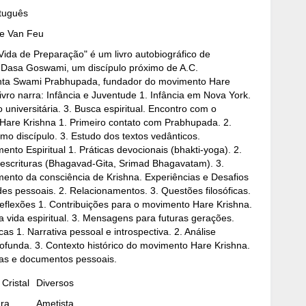
rtuguês
ie Van Feu
ida de Preparação" é um livro autobiográfico de
 Dasa Goswami, um discípulo próximo de A.C.
nta Swami Prabhupada, fundador do movimento Hare
livro narra: Infância e Juventude 1. Infância em Nova York.
 universitária. 3. Busca espiritual. Encontro com o
are Krishna 1. Primeiro contato com Prabhupada. 2.
omo discípulo. 3. Estudo dos textos vedânticos.
ento Espiritual 1. Práticas devocionais (bhakti-yoga). 2.
escrituras (Bhagavad-Gita, Srimad Bhagavatam). 3.
ento da consciência de Krishna. Experiências e Desafios
ades pessoais. 2. Relacionamentos. 3. Questões filosóficas.
flexões 1. Contribuições para o movimento Hare Krishna.
da vida espiritual. 3. Mensagens para futuras gerações.
cas 1. Narrativa pessoal e introspectiva. 2. Análise
profunda. 3. Contexto histórico do movimento Hare Krishna.
ias e documentos pessoais.
Cristal
Diversos
dra
Ametista