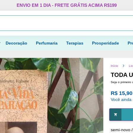
Pular
ENVIO EM 1 DIA - FRETE GRÁTIS ACIMA R$199
para
o
Procurar
conteúdo
Decoração
Perfumaria
Terapias
Prosperidade
Pr
Início
Liv
TODA U
Seja o primeiro 
R$ 15,90
Você ainda
semi-novo 