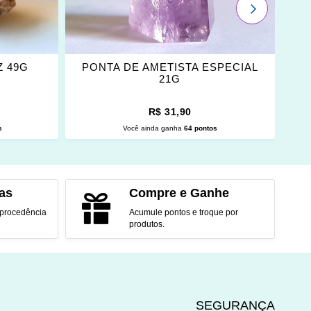
PRÓXIMO
Z 49G
PONTA DE AMETISTA ESPECIAL
21G
R$ 31,90
s
Você ainda ganha
64 pontos
O
ADICIONAR AO CARRINHO
as
Compre e Ganhe
 procedência
Acumule pontos e troque por
produtos.
SEGURANÇA