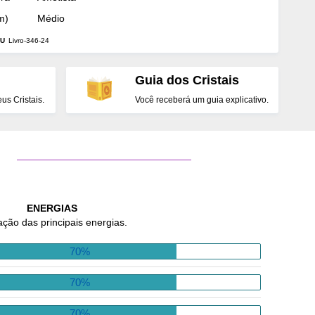
m)
Médio
U
Livro-346-24
Guia dos Cristais
s Cristais.
Você receberá um guia explicativo.
ENERGIAS
ação das principais energias.
70%
70%
70%