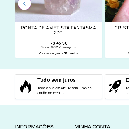
ANTERIOR
AL
PONTA DE AMETISTA FANTASMA
CRIST
37G
R$ 45,90
2x de R$ 22,95 sem juros
Você ainda ganha
92 pontos
ADICIONAR AO CARRINHO
ADI
Tudo sem juros
E
Todo o site em até 3x sem juros no
To
cartão de crédito.
pa
INFORMAÇÕES
MINHA CONTA