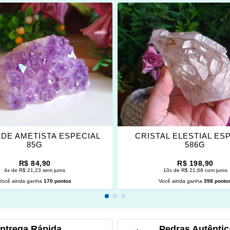
ONAR
ADICIONAR
OS
ITOS
FAVORITOS
DE AMETISTA ESPECIAL
CRISTAL ELESTIAL ES
85G
586G
R$ 84,90
R$ 198,90
4x de R$ 21,23 sem juros
10x de R$ 21,68 com juros
Você ainda ganha
170 pontos
Você ainda ganha
398 ponto
CIONAR AO CARRINHO
ADICIONAR AO CARRINH
ntrega Rápida
Pedras Autêntic