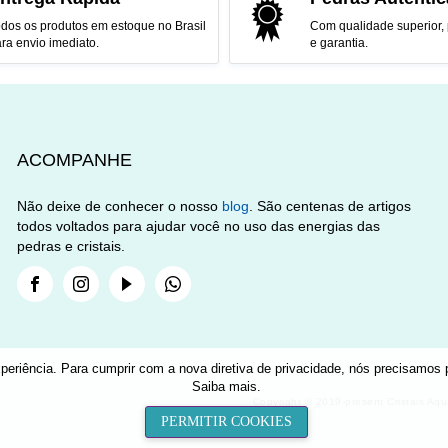
dos os produtos em estoque no Brasil
Com qualidade superior,
ra envio imediato.
e garantia.
ACOMPANHE
Não deixe de conhecer o nosso
blog
. São centenas de artigos
todos voltados para ajudar você no uso das energias das
pedras e cristais.
Facebook
Instagram
Youtube
Whatsapp
periência. Para cumprir com a nova diretiva de privacidade, nós precisamos p
Saiba mais
.
Copyright © 2019-present Cristais Aq
PERMITIR COOKIES