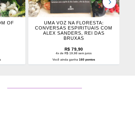
PRÓXIMO
OM OF
UMA VOZ NA FLORESTA:
O
CONVERSAS ESPIRITUAIS COM
ALEX SANDERS, REI DAS
BRUXAS
R$ 79,90
4x de R$ 19,98 sem juros
s
Você ainda ganha
160 pontos
O
ADICIONAR AO CARRINHO