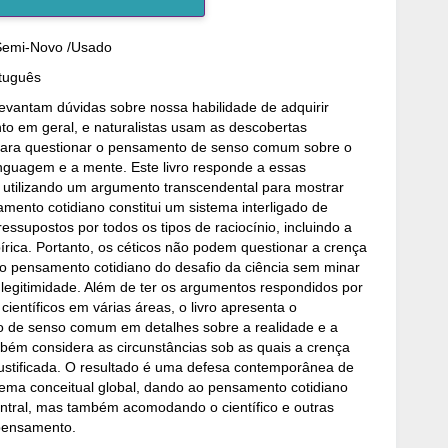
Semi-Novo /Usado
rtuguês
levantam dúvidas sobre nossa habilidade de adquirir
o em geral, e naturalistas usam as descobertas
 para questionar o pensamento de senso comum sobre o
nguagem e a mente. Este livro responde a essas
 utilizando um argumento transcendental para mostrar
mento cotidiano constitui um sistema interligado de
ressupostos por todos os tipos de raciocínio, incluindo a
írica. Portanto, os céticos não podem questionar a crença
 o pensamento cotidiano do desafio da ciência sem minar
 legitimidade. Além de ter os argumentos respondidos por
 científicos em várias áreas, o livro apresenta o
 de senso comum em detalhes sobre a realidade e a
ém considera as circunstâncias sob as quais a crença
 justificada. O resultado é uma defesa contemporânea de
ema conceitual global, dando ao pensamento cotidiano
ntral, mas também acomodando o científico e outras
pensamento.