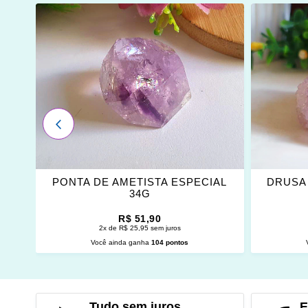
ADICIONAR
ADICI
OS
OS
FAVORITOS
FAVOR
ANTERIOR
A
PONTA DE AMETISTA ESPECIAL
DRUSA 
34G
R$ 51,90
2x de R$ 25,95 sem juros
Você ainda ganha
104 pontos
ADICIONAR AO CARRINHO
ADI
Tudo sem juros
E