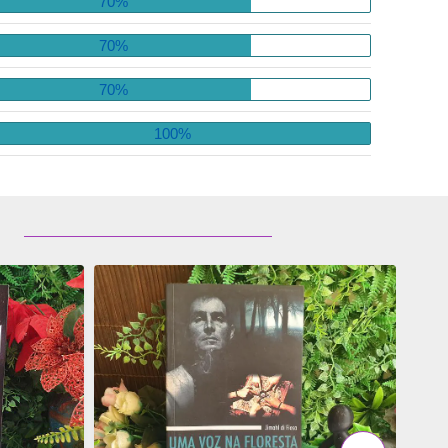
70%
70%
70%
100%
ADICIONAR
OS
FAVORITOS