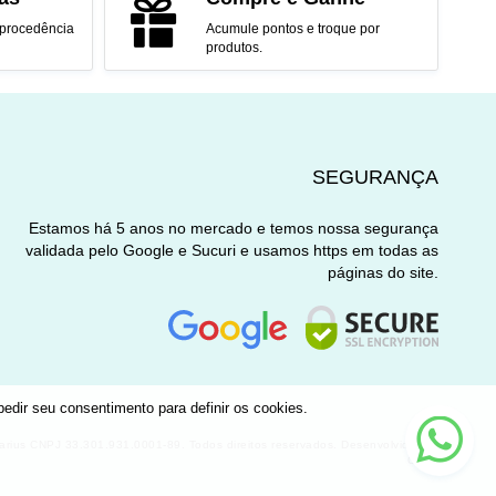
 procedência
Acumule pontos e troque por
produtos.
SEGURANÇA
Estamos há 5 anos no mercado e temos nossa segurança
validada pelo Google e Sucuri e usamos https em todas as
páginas do site.
edir seu consentimento para definir os cookies.
Nee
help
uarius CNPJ 33.301.931.0001-89. Todos direitos reservados. Desenvolvido por
O2TI.