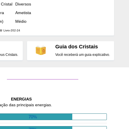
Cristal
Diversos
dra
Ametista
m)
Médio
U
Livro-202-24
Guia dos Cristais
s Cristais.
Você receberá um guia explicativo.
ENERGIAS
ação das principais energias.
70%