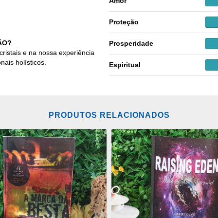
Amor
Proteção
ÃO?
Prosperidade
cristais e na nossa experiência
nais holísticos.
Espiritual
PRODUTOS RELACIONADOS
ONAR
ADICIONAR
OS
ITOS
FAVORITOS