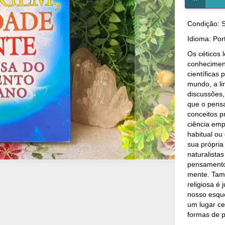
Condição: 
Idioma: Po
Os céticos 
conheciment
científicas
mundo, a li
discussões,
que o pensa
conceitos p
ciência emp
habitual ou
sua própria
naturalistas
pensamento
mente. Tamb
religiosa é
nosso esqu
um lugar ce
formas de 