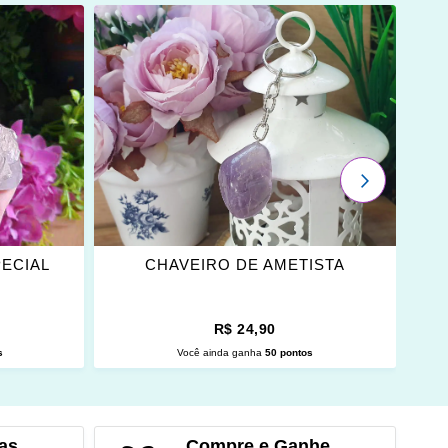
ADICIONAR
OS
FAVORITOS
PRÓXIMO
PECIAL
CHAVEIRO DE AMETISTA
C
R$ 24,90
s
Você ainda ganha
50 pontos
O
ADICIONAR AO CARRINHO
as
Compre e Ganhe