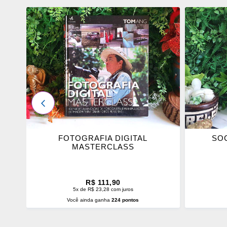
ADICIONAR
ADICI
OS
OS
FAVORITOS
FAVOR
ANTERIOR
D
FOTOGRAFIA DIGITAL
SO
CE
MASTERCLASS
DE
R$ 111,90
5x de R$ 23,28 com juros
Você ainda ganha
224 pontos
ADICIONAR AO CARRINHO
ADI