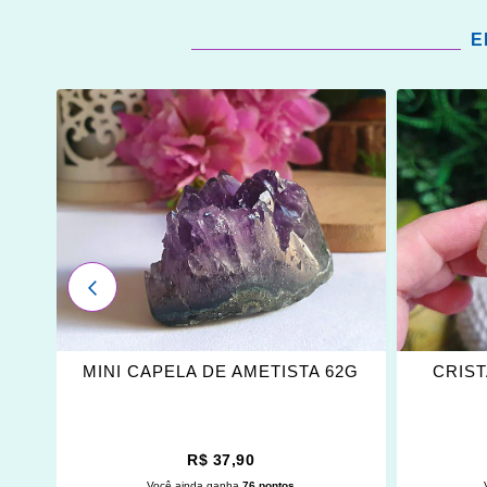
E
ADICIONAR
ADICI
OS
OS
FAVORITOS
FAVOR
ANTERIOR
MINI CAPELA DE AMETISTA 62G
CRIST
R$ 37,90
Você ainda ganha
76 pontos