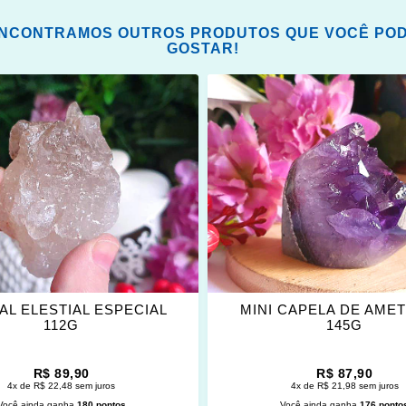
NCONTRAMOS OUTROS PRODUTOS QUE VOCÊ PO
GOSTAR!
ONAR
ADICIONAR
OS
ITOS
FAVORITOS
AL ELESTIAL ESPECIAL
MINI CAPELA DE AMET
112G
145G
R$ 89,90
R$ 87,90
4x de R$ 22,48 sem juros
4x de R$ 21,98 sem juros
Você ainda ganha
180 pontos
Você ainda ganha
176 ponto