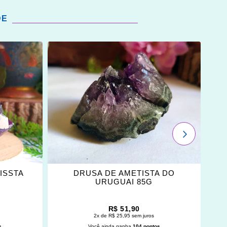
DE
ADICIONAR
OS
FAVORITOS
PRÓXIMO
ISSTA
DRUSA DE AMETISTA DO
URUGUAI 85G
R$ 51,90
2x de R$ 25,95 sem juros
s
Você ainda ganha
104 pontos