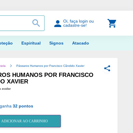
PROCURAR
Meu Car
Oi, faça login ou
cadastre-se!
oteção
Espiritual
Signos
Atacado
raria
Pássaros Humanos por Francisco Cândido Xavier
COMPARTILH
ROS HUMANOS POR FRANCISCO
O XAVIER
a avaliar
 ganha
32 pontos
ADICIONAR AO CARRINHO