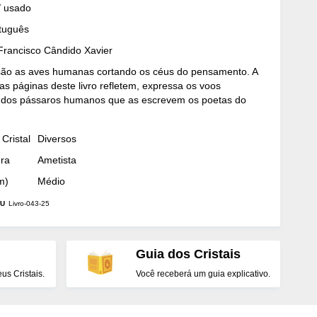
/ usado
rtuguês
 Francisco Cândido Xavier
são as aves humanas cortando os céus do pensamento. A
as páginas deste livro refletem, expressa os voos
 dos pássaros humanos que as escrevem os poetas do
Cristal
Diversos
dra
Ametista
m)
Médio
U
Livro-043-25
Guia dos Cristais
s Cristais.
Você receberá um guia explicativo.