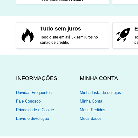
ADICIONAR AO CARRINHO
ADI
Tudo sem juros
E
Todo o site em até 3x sem juros no
To
cartão de crédito.
pa
INFORMAÇÕES
MINHA CONTA
Dúvidas Frequentes
Minha Lista de desejos
Fale Conosco
Minha Conta
Privacidade e Cookie
Meus Pedidos
Envio e devolução
Meus dados