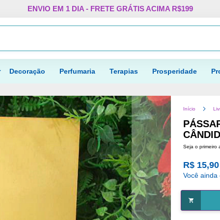
Pular
ENVIO EM 1 DIA - FRETE GRÁTIS ACIMA R$199
para
o
Procurar
conteúdo
Decoração
Perfumaria
Terapias
Prosperidade
Pr
Início
Liv
PÁSSA
CÂNDID
Seja o primeiro 
R$ 15,90
Você ainda