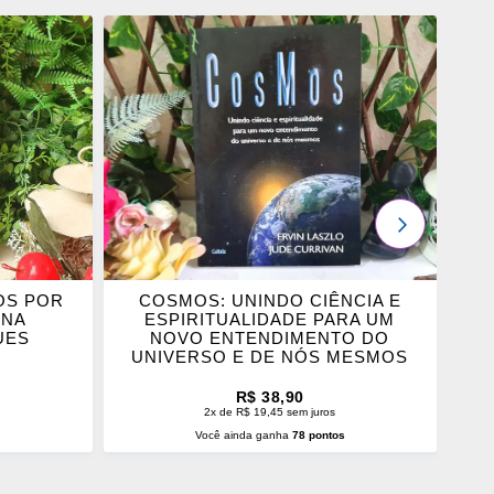
ADICIONAR
OS
FAVORITOS
PRÓXIMO
OS POR
COSMOS: UNINDO CIÊNCIA E
INA
ESPIRITUALIDADE PARA UM
UES
NOVO ENTENDIMENTO DO
UNIVERSO E DE NÓS MESMOS
R$ 38,90
2x de R$ 19,45 sem juros
s
Você ainda ganha
78 pontos
O
ADICIONAR AO CARRINHO