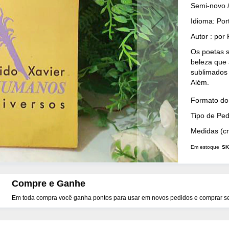
Semi-novo 
Idioma: Po
Autor : por
Os poetas 
beleza que 
sublimados
Além.
Mais
Formato do 
Detalhes
Tipo de Pe
Medidas (c
Em estoque
SK
Compre e Ganhe
Em toda compra você ganha pontos para usar em novos pedidos e comprar seu