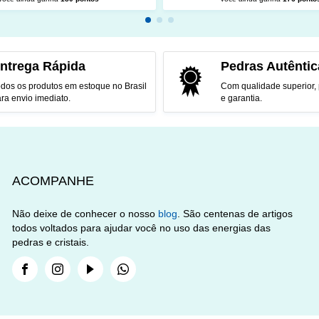
CIONAR AO CARRINHO
ADICIONAR AO CARRINH
ntrega Rápida
Pedras Autêntic
dos os produtos em estoque no Brasil
Com qualidade superior,
ra envio imediato.
e garantia.
ACOMPANHE
Não deixe de conhecer o nosso
blog
. São centenas de artigos
todos voltados para ajudar você no uso das energias das
pedras e cristais.
Facebook
Instagram
Youtube
Whatsapp