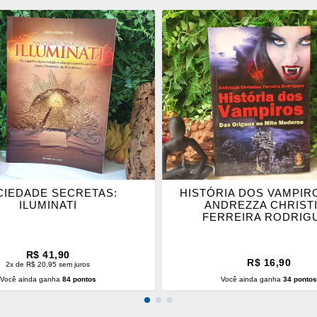
ONAR
ADICIONAR
OS
ITOS
FAVORITOS
CIEDADE SECRETAS:
HISTÓRIA DOS VAMPIR
ILUMINATI
ANDREZZA CHRIST
FERREIRA RODRIG
R$ 41,90
R$ 16,90
2x de R$ 20,95 sem juros
Você ainda ganha
84 pontos
Você ainda ganha
34 ponto
CIONAR AO CARRINHO
ADICIONAR AO CARRINH