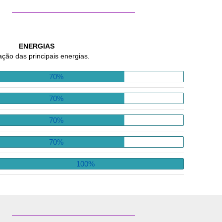
ENERGIAS
ação das principais energias.
70%
70%
70%
70%
100%