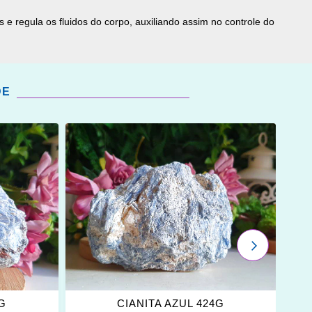
 e regula os fluidos do corpo, auxiliando assim no controle do
DE
ADICIONAR
OS
FAVORITOS
PRÓXIMO
7G
CIANITA AZUL 424G