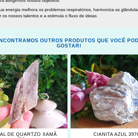
a atingirmos nossos objetivos.
ua energia melhora os problemas respiratórios, harmoniza as glândulas
os nossos talentos e a estimula o fluxo de ideias.
NCONTRAMOS OUTROS PRODUTOS QUE VOCÊ PO
GOSTAR!
ONAR
ADICIONAR
OS
ITOS
FAVORITOS
TAL DE QUARTZO XAMÃ
CIANITA AZUL 39