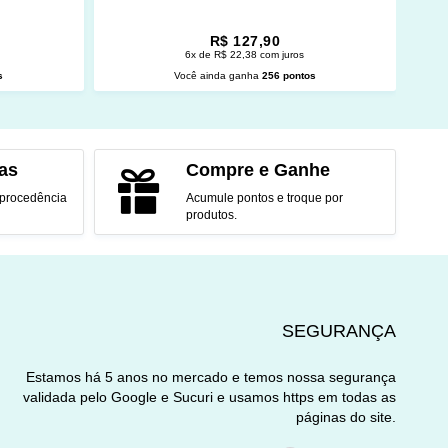
R$ 127,90
6x de R$ 22,38 com juros
s
Você ainda ganha
256 pontos
O
ADICIONAR AO CARRINHO
as
Compre e Ganhe
 procedência
Acumule pontos e troque por
produtos.
SEGURANÇA
Estamos há 5 anos no mercado e temos nossa segurança
validada pelo Google e Sucuri e usamos https em todas as
páginas do site.