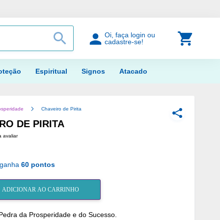
PROCURAR
Meu Car
Oi, faça login ou
cadastre-se!
oteção
Espiritual
Signos
Atacado
osperidade
Chaveiro de Pirita
COMPARTILH
RO DE PIRITA
a avaliar
 ganha
60 pontos
ADICIONAR AO CARRINHO
a Pedra da Prosperidade e do Sucesso.