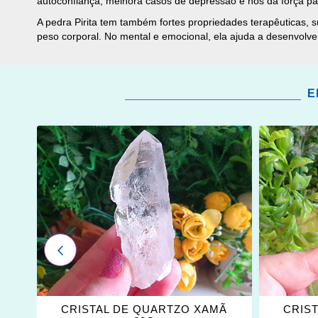
autoconfiança, melhora casos de depressão e nos dá força par
A pedra Pirita tem também fortes propriedades terapêuticas, s
peso corporal. No mental e emocional, ela ajuda a desenvolver 
E
ADICIONAR
ADICI
OS
OS
FAVORITOS
FAVOR
ANTERIOR
A
CRISTAL DE QUARTZO XAMÃ
CRIS