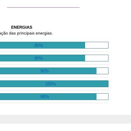
ENERGIAS
ação das principais energias.
80%
80%
90%
100%
90%