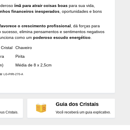
oderoso
ímã para atrair coisas boas
para sua vida,
nhos financeiros inesperados
, oportunidades e bons
favorece o crescimento profissional
, dá forças para
o sucesso, elimina pensamentos e sentimentos negativos
funciona como um
poderoso escudo energético
.
Cristal
Chaveiro
dra
Pirita
m)
Média de 8 x 2,5cm
U
LG-PIRI-270-A
Guia dos Cristais
s Cristais.
Você receberá um guia explicativo.