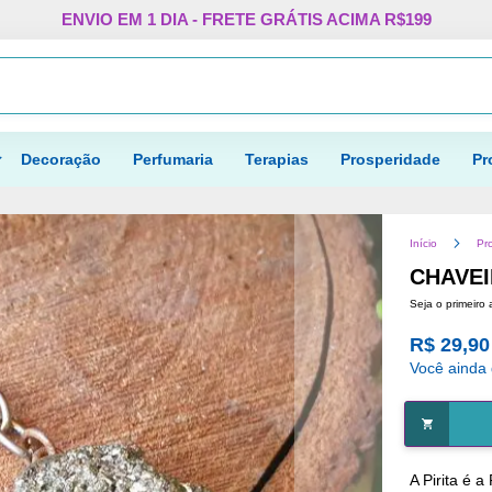
Pular
ENVIO EM 1 DIA - FRETE GRÁTIS ACIMA R$199
para
o
Procurar
conteúdo
Decoração
Perfumaria
Terapias
Prosperidade
Pr
Início
Pr
CHAVEI
Seja o primeiro 
R$ 29,90
Você ainda
A Pirita é 