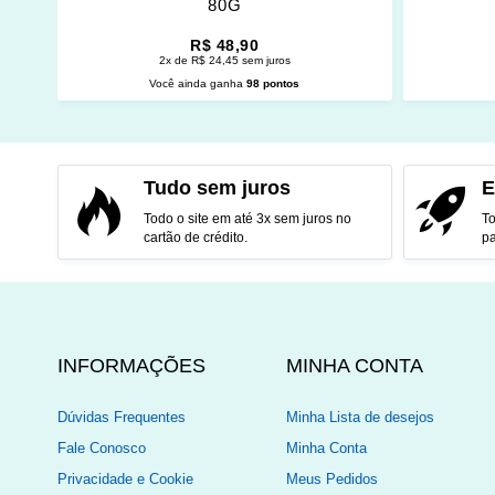
80G
R$ 48,90
2x de R$ 24,45 sem juros
Você ainda ganha
98 pontos
ADICIONAR AO CARRINHO
ADI
Tudo sem juros
E
Todo o site em até 3x sem juros no
To
cartão de crédito.
pa
INFORMAÇÕES
MINHA CONTA
Dúvidas Frequentes
Minha Lista de desejos
Fale Conosco
Minha Conta
Privacidade e Cookie
Meus Pedidos