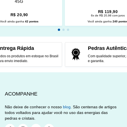
45G
R$ 119,90
R$ 20,90
6x de R$ 20,98 com juros
Você ainda ganha
42 pontos
Você ainda ganha
240 ponto
CIONAR AO CARRINHO
ADICIONAR AO CARRINH
ntrega Rápida
Pedras Autêntic
dos os produtos em estoque no Brasil
Com qualidade superior,
ra envio imediato.
e garantia.
ACOMPANHE
Não deixe de conhecer o nosso
blog
. São centenas de artigos
todos voltados para ajudar você no uso das energias das
pedras e cristais.