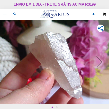
Pular
ENVIO EM 1 DIA - FRETE GRÁTIS ACIMA R$199
para
o
Alternar
Oi,
conteúdo
de
faça
navegação
login
ou
COMPA
cadastr
se!