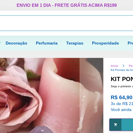
Pular
ENVIO EM 1 DIA - FRETE GRÁTIS ACIMA R$199
para
o
Procurar
conteúdo
Decoração
Perfumaria
Terapias
Prosperidade
Pr
Início
Pe
Kit Pontas de A
KIT PO
Seja o primeiro 
R$ 64,90
3x de R$ 21
Você ainda