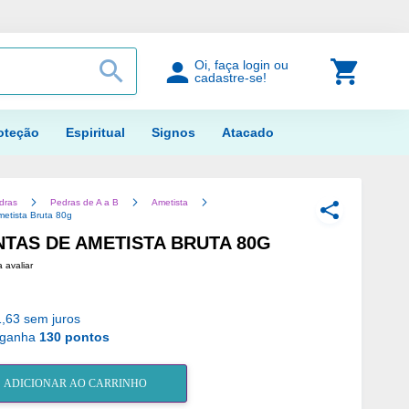
PROCURAR
Meu Car
Oi, faça login ou
cadastre-se!
oteção
Espiritual
Signos
Atacado
dras
Pedras de A a B
Ametista
COMPARTILH
metista Bruta 80g
NTAS DE AMETISTA BRUTA 80G
a avaliar
,63 sem juros
 ganha
130 pontos
ADICIONAR AO CARRINHO