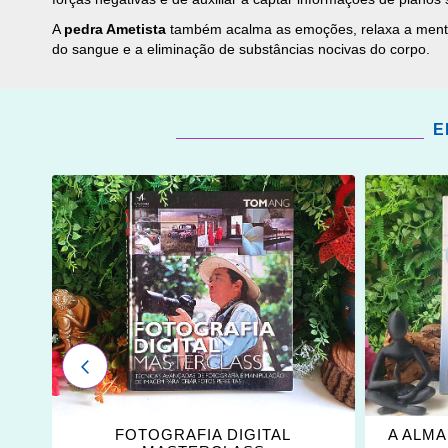
A
pedra Ametista
também acalma as emoções, relaxa a mente e 
do sangue e a eliminação de substâncias nocivas do corpo.
E
ADICIONAR
ADICI
OS
OS
FAVORITOS
FAVOR
ANTERIOR
ÇA
FOTOGRAFIA DIGITAL
A ALMA