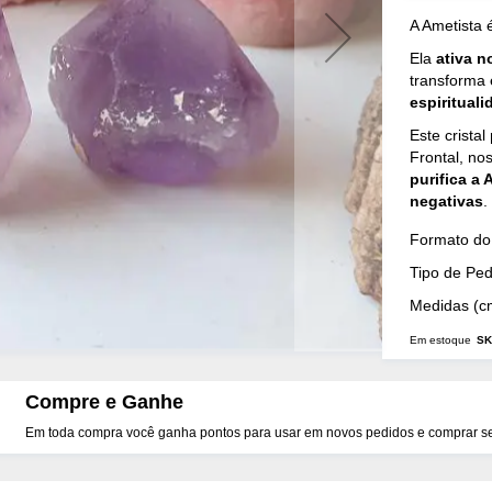
A
Ametista
é
Ela
ativa n
transforma 
espirituali
Este cristal
Frontal, no
purifica a 
negativas
.
Mais
Formato do 
Detalhes
Tipo de Pe
Medidas (c
Em estoque
SK
Compre e Ganhe
Em toda compra você ganha pontos para usar em novos pedidos e comprar seu