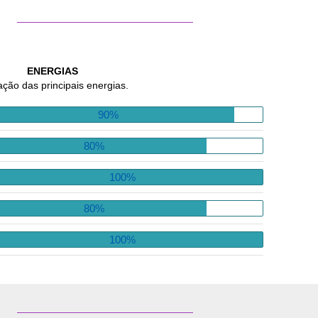
ENERGIAS
ação das principais energias.
90%
80%
100%
80%
100%