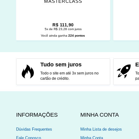
MASTERCLASS
R$ 111,90
5x de R$ 23,28 com juros
Você ainda ganha
224 pontos
ADICIONAR AO CARRINHO
ADI
Tudo sem juros
E
Todo o site em até 3x sem juros no
To
cartão de crédito.
pa
INFORMAÇÕES
MINHA CONTA
Dúvidas Frequentes
Minha Lista de desejos
Fale Conosco
Minha Conta