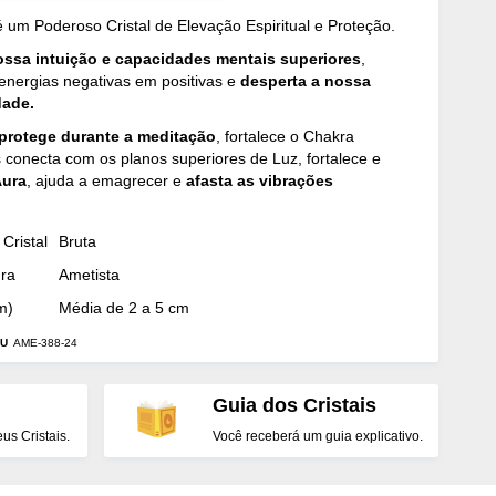
 um Poderoso Cristal de Elevação Espiritual e Proteção.
ossa intuição e capacidades mentais superiores
,
energias negativas em positivas e
desperta a nossa
dade.
protege durante a meditação
, fortalece o Chakra
s conecta com os planos superiores de Luz, fortalece e
Aura
, ajuda a emagrecer e
afasta as vibrações
Cristal
Bruta
dra
Ametista
m)
Média de 2 a 5 cm
U
AME-388-24
Guia dos Cristais
s Cristais.
Você receberá um guia explicativo.