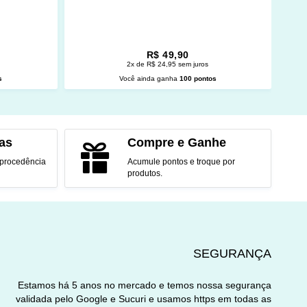
R$ 49,90
2x de R$ 24,95 sem juros
s
Você ainda ganha
100 pontos
O
ADICIONAR AO CARRINHO
as
Compre e Ganhe
 procedência
Acumule pontos e troque por
produtos.
SEGURANÇA
Estamos há 5 anos no mercado e temos nossa segurança
validada pelo Google e Sucuri e usamos https em todas as