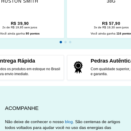
HUSTON SMITH
38G
R$ 39,90
R$ 57,90
2x de R$ 19,95 sem juros
3x de R$ 19,30 sem juros
Você ainda ganha
80 pontos
Você ainda ganha
116 ponto
CIONAR AO CARRINHO
ADICIONAR AO CARRINH
ntrega Rápida
Pedras Autêntic
dos os produtos em estoque no Brasil
Com qualidade superior,
ra envio imediato.
e garantia.
ACOMPANHE
Não deixe de conhecer o nosso
blog
. São centenas de artigos
todos voltados para ajudar você no uso das energias das