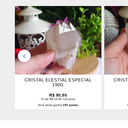
ADICIONAR
ADICI
OS
OS
FAVORITOS
FAVOR
ANTERIOR
L
CRISTAL ELESTIAL ESPECIAL
CRIST
190G
R$ 95,90
5x de R$ 19,95 com juros
Você ainda ganha
192 pontos
ADICIONAR AO CARRINHO
ADI