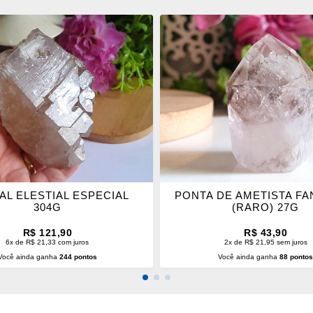
ONAR
ADICIONAR
OS
ITOS
FAVORITOS
AL ELESTIAL ESPECIAL
PONTA DE AMETISTA F
304G
(RARO) 27G
R$ 121,90
R$ 43,90
6x de R$ 21,33 com juros
2x de R$ 21,95 sem juros
Você ainda ganha
244 pontos
Você ainda ganha
88 ponto
CIONAR AO CARRINHO
ADICIONAR AO CARRINH