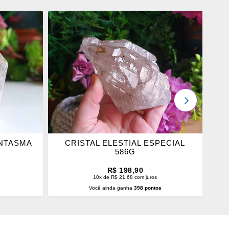
ADICIONAR
OS
FAVORITOS
PRÓXIMO
ANTASMA
CRISTAL ELESTIAL ESPECIAL
586G
R$ 198,90
10x de R$ 21,68 com juros
s
Você ainda ganha
398 pontos
O
ADICIONAR AO CARRINHO