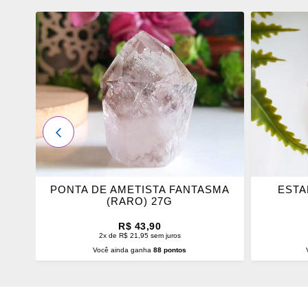
ADICIONAR
ADICI
OS
OS
FAVORITOS
FAVOR
ANTERIOR
PONTA DE AMETISTA FANTASMA
ESTA
(RARO) 27G
R$ 43,90
2x de R$ 21,95 sem juros
Você ainda ganha
88 pontos
ADICIONAR AO CARRINHO
ADI