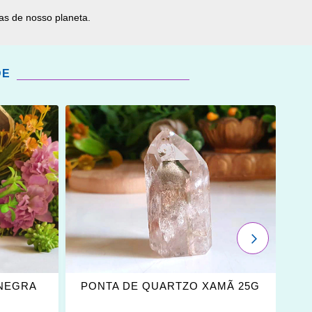
as de nosso planeta.
DE
ADICIONAR
OS
FAVORITOS
PRÓXIMO
 NEGRA
PONTA DE QUARTZO XAMÃ 25G