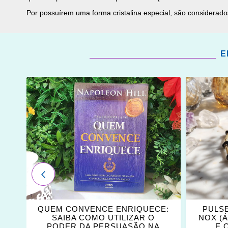
Por possuírem uma forma cristalina especial, são considerado
E
ADICIONAR
ADICI
OS
OS
FAVORITOS
FAVOR
ANTERIOR
QUEM CONVENCE ENRIQUECE:
PULS
SAIBA COMO UTILIZAR O
NOX (
PODER DA PERSUASÃO NA
E 