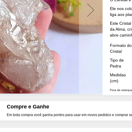
Ele nos col
liga aos pl
Este Cristal
da Alma, cr
abre caminh
Mais
Formato do
Detalhes
Cristal
Tipo de
Pedra
Medidas
(cm)
Fora de estoqu
Compre e Ganhe
Em toda compra você ganha pontos para usar em novos pedidos e comprar seu