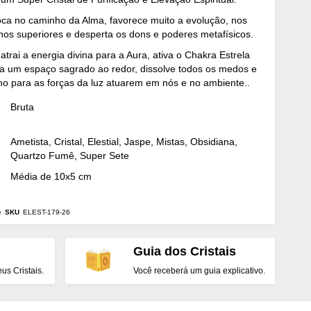
oca no caminho da Alma, favorece muito a evolução, nos
anos superiores e desperta os dons e poderes metafísicos.
 atrai a energia divina para a Aura, ativa o Chakra Estrela
ia um espaço sagrado ao redor, dissolve todos os medos e
o para as forças da luz atuarem em nós e no ambiente..
Bruta
Ametista, Cristal, Elestial, Jaspe, Mistas, Obsidiana,
Quartzo Fumê, Super Sete
Média de 10x5 cm
e
SKU
ELEST-179-26
Guia dos Cristais
s Cristais.
Você receberá um guia explicativo.