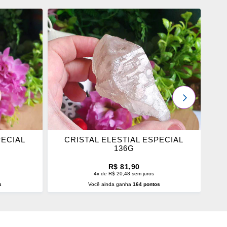
ADICIONAR
OS
FAVORITOS
PRÓXIMO
PECIAL
CRISTAL ELESTIAL ESPECIAL
136G
R$ 81,90
4x de R$ 20,48 sem juros
s
Você ainda ganha
164 pontos
O
ADICIONAR AO CARRINHO