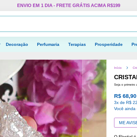
Pular
ENVIO EM 1 DIA - FRETE GRÁTIS ACIMA R$199
para
o
Procurar
conteúdo
Decoração
Perfumaria
Terapias
Prosperidade
Pr
Início
Cri
CRISTA
Seja o primeiro 
R$ 68,90
3x de R$ 22
Você ainda
ME AVIS
O Elestial é