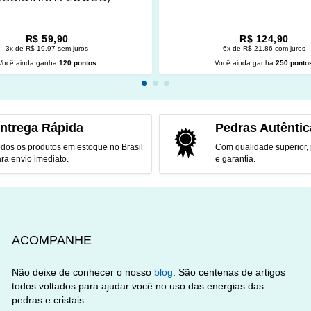
R$ 59,90
R$ 124,90
3x de R$ 19,97 sem juros
6x de R$ 21,86 com juros
Você ainda ganha
120 pontos
Você ainda ganha
250 ponto
CIONAR AO CARRINHO
ADICIONAR AO CARRINH
ntrega Rápida
Pedras Autêntic
dos os produtos em estoque no Brasil
Com qualidade superior,
ra envio imediato.
e garantia.
ACOMPANHE
Não deixe de conhecer o nosso
blog
. São centenas de artigos
todos voltados para ajudar você no uso das energias das
pedras e cristais.