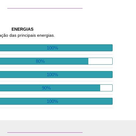
ENERGIAS
ação das principais energias.
100%
80%
100%
90%
100%