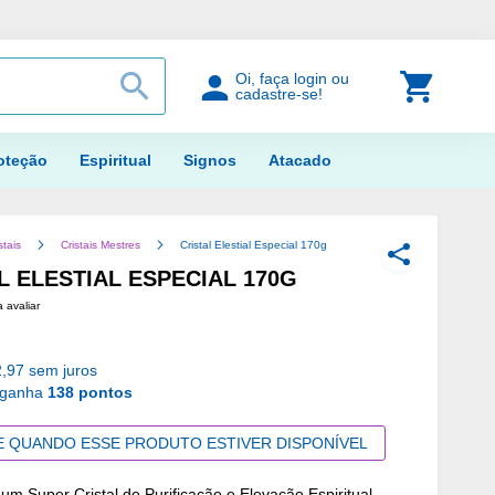
PROCURAR
Meu Car
Oi, faça login ou
cadastre-se!
oteção
Espiritual
Signos
Atacado
stais
Cristais Mestres
Cristal Elestial Especial 170g
COMPARTILH
L ELESTIAL ESPECIAL 170G
a avaliar
,97 sem juros
 ganha
138 pontos
E QUANDO ESSE PRODUTO ESTIVER DISPONÍVEL
 um Super Cristal de Purificação e Elevação Espiritual.