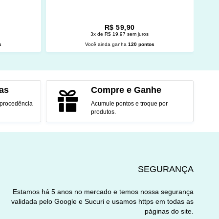
R$ 59,90
3x de R$ 19,97 sem juros
s
Você ainda ganha
120 pontos
O
ADICIONAR AO CARRINHO
as
Compre e Ganhe
 procedência
Acumule pontos e troque por
produtos.
SEGURANÇA
Estamos há 5 anos no mercado e temos nossa segurança
validada pelo Google e Sucuri e usamos https em todas as
páginas do site.