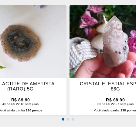
ONAR
ADICIONAR
OS
ITOS
FAVORITOS
LACTITE DE AMETISTA
CRISTAL ELESTIAL ES
(RARO) 5G
86G
R$ 89,90
R$ 68,90
4x de R$ 22,48 sem juros
3x de R$ 22,97 sem juros
Você ainda ganha
180 pontos
Você ainda ganha
138 ponto
CIONAR AO CARRINHO
ADICIONAR AO CARRINH