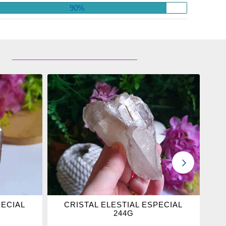
90%
ADICIONAR
OS
FAVORITOS
PRÓXIMO
PECIAL
CRISTAL ELESTIAL ESPECIAL
244G