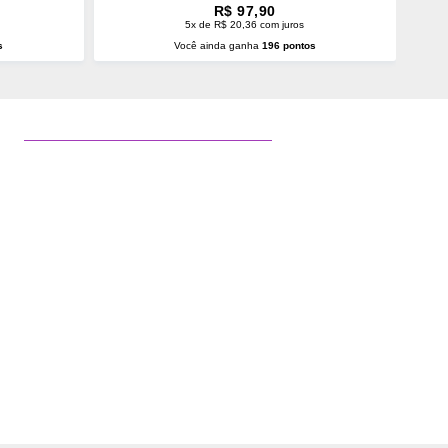
R$ 97,90
5x de R$ 20,36 com juros
s
Você ainda ganha
196 pontos
O
ADICIONAR AO CARRINHO