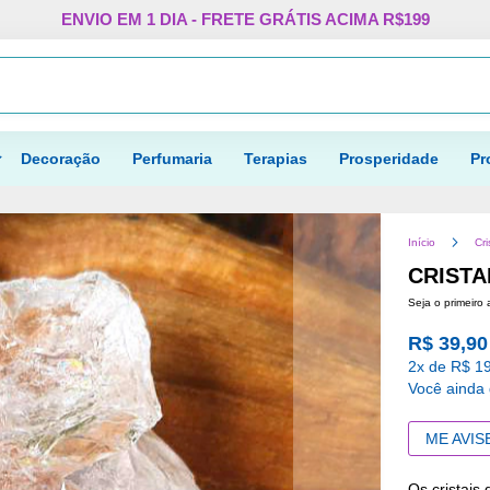
Pular
ENVIO EM 1 DIA - FRETE GRÁTIS ACIMA R$199
para
o
Procurar
conteúdo
Decoração
Perfumaria
Terapias
Prosperidade
Pr
Início
Cri
CRISTA
Seja o primeiro 
R$ 39,90
2x de R$ 19
Você ainda
ME AVIS
Os cristais