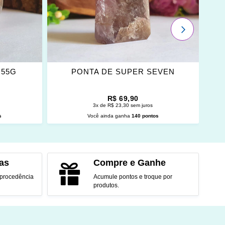
FAVORITOS
PRÓXIMO
 55G
PONTA DE SUPER SEVEN
R$ 69,90
3x de R$ 23,30 sem juros
s
Você ainda ganha
140 pontos
O
ADICIONAR AO CARRINHO
as
Compre e Ganhe
 procedência
Acumule pontos e troque por
produtos.