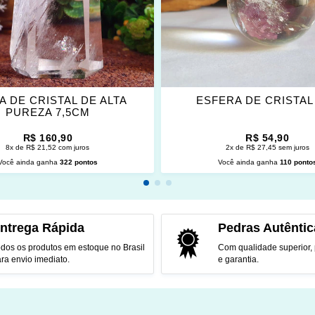
ITOS
FAVORITOS
A DE CRISTAL DE ALTA
ESFERA DE CRISTAL
PUREZA 7,5CM
R$ 160,90
R$ 54,90
8x de R$ 21,52 com juros
2x de R$ 27,45 sem juros
Você ainda ganha
322 pontos
Você ainda ganha
110 ponto
CIONAR AO CARRINHO
ADICIONAR AO CARRINH
ntrega Rápida
Pedras Autêntic
dos os produtos em estoque no Brasil
Com qualidade superior,
ra envio imediato.
e garantia.