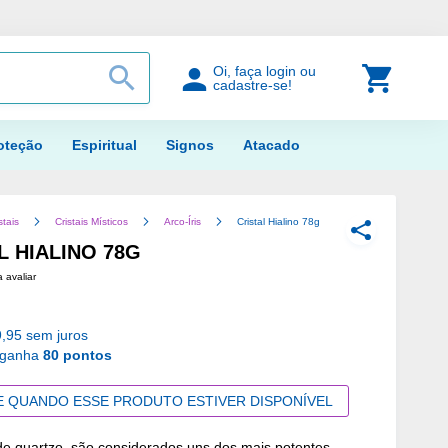
PROCURAR
Meu Car
Oi, faça login ou
cadastre-se!
oteção
Espiritual
Signos
Atacado
stais
Cristais Místicos
Arco-Íris
Cristal Hialino 78g
COMPARTILH
L HIALINO 78G
a avaliar
,95 sem juros
 ganha
80 pontos
E QUANDO ESSE PRODUTO ESTIVER DISPONÍVEL
 de quartzo, são considerados uns dos mais potentes