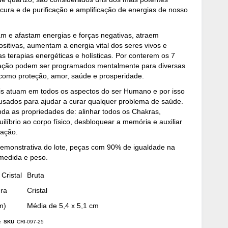
cura e de purificação e amplificação de energias de nosso
am e afastam energias e forças negativas, atraem
ositivas, aumentam a energia vital dos seres vivos e
as terapias energéticas e holísticas. Por conterem os 7
riação podem ser programados mentalmente para diversas
 como proteção, amor, saúde e prosperidade.
ais atuam em todos os aspectos do ser Humano e por isso
sados para ajudar a curar qualquer problema de saúde.
nda as propriedades de: alinhar todos os Chakras,
uilíbrio ao corpo físico, desbloquear a memória e auxiliar
ração.
emonstrativa do lote, peças com 90% de igualdade na
medida e peso.
Cristal
Bruta
dra
Cristal
m)
Média de 5,4 x 5,1 cm
e
SKU
CRI-097-25