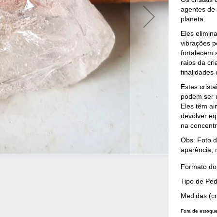
agentes de 
planeta.
Eles elimin
vibrações p
fortalecem 
raios da c
finalidades
Estes crist
podem ser u
Eles têm ai
devolver eq
na concent
Obs: Foto d
aparência, 
Mais
Formato do 
Detalhes
Tipo de Pe
Medidas (c
Fora de estoqu