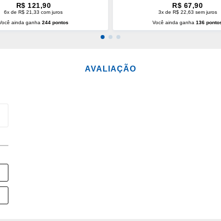
R$ 121,90
R$ 67,90
6x de R$ 21,33 com juros
3x de R$ 22,63 sem juros
Você ainda ganha
244 pontos
Você ainda ganha
136 ponto
CIONAR AO CARRINHO
ADICIONAR AO CARRINH
AVALIAÇÃO