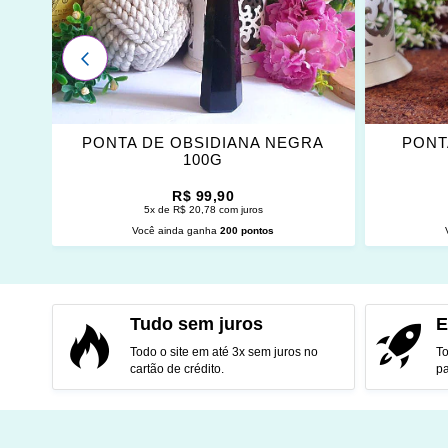
FAVORITOS
FAVOR
ANTERIOR
A
PONTA DE OBSIDIANA NEGRA
PONT
100G
R$ 99,90
5x de R$ 20,78 com juros
Você ainda ganha
200 pontos
ADICIONAR AO CARRINHO
ADI
Tudo sem juros
E
Todo o site em até 3x sem juros no
To
cartão de crédito.
pa