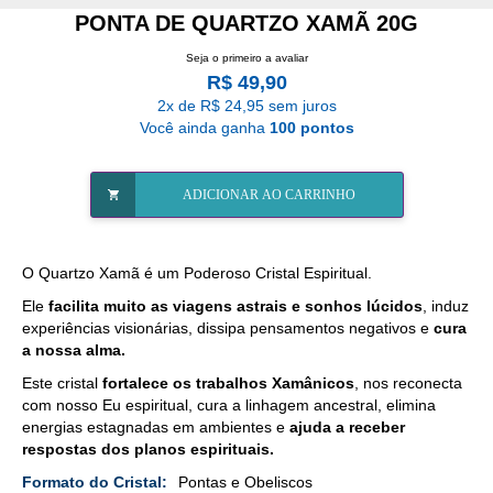
PONTA DE QUARTZO XAMÃ 20G
Seja o primeiro a avaliar
R$ 49,90
2x de R$ 24,95 sem juros
Você ainda ganha
100 pontos
ADICIONAR AO CARRINHO
O Quartzo Xamã é um Poderoso Cristal Espiritual.
Ele
facilita muito as viagens astrais e sonhos lúcidos
, induz
experiências visionárias, dissipa pensamentos negativos e
cura
a nossa alma.
Este cristal
fortalece os trabalhos Xamânicos
, nos reconecta
com nosso Eu espiritual, cura a linhagem ancestral, elimina
energias estagnadas em ambientes e
ajuda a receber
respostas dos planos espirituais.
Mais
Pontas e Obeliscos