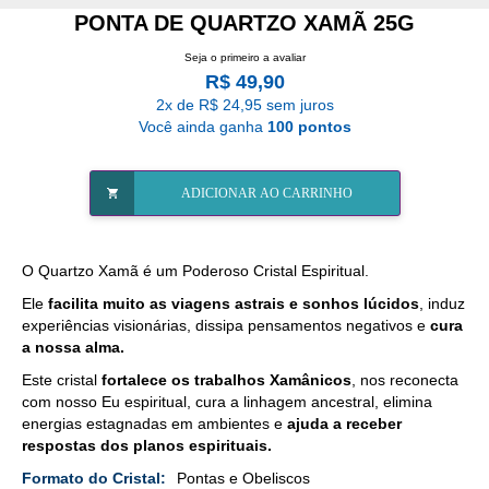
PONTA DE QUARTZO XAMÃ 25G
Seja o primeiro a avaliar
R$ 49,90
2x de R$ 24,95 sem juros
Você ainda ganha
100 pontos
ADICIONAR AO CARRINHO
O Quartzo Xamã é um Poderoso Cristal Espiritual.
Ele
facilita muito as viagens astrais e sonhos lúcidos
, induz
experiências visionárias, dissipa pensamentos negativos e
cura
a nossa alma.
Este cristal
fortalece os trabalhos Xamânicos
, nos reconecta
com nosso Eu espiritual, cura a linhagem ancestral, elimina
energias estagnadas em ambientes e
ajuda a receber
respostas dos planos espirituais.
Mais
Pontas e Obeliscos