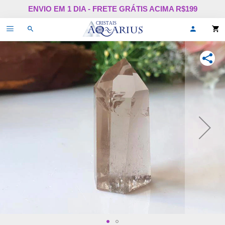
Pular
ENVIO EM 1 DIA - FRETE GRÁTIS ACIMA R$199
para
o
Alternar
Oi,
conteúdo
de
faça
navegação
login
ou
COMPA
cadastr
se!