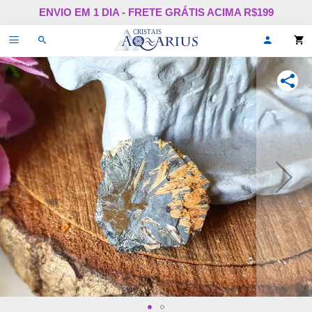
Pular
ENVIO EM 1 DIA - FRETE GRÁTIS ACIMA R$199
para
o
Alternar
Oi,
conteúdo
de
faça
navegação
login
ou
COMPA
cadastr
se!