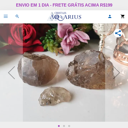
Pular
ENVIO EM 1 DIA - FRETE GRÁTIS ACIMA R$199
para
o
Alternar
Oi,
conteúdo
de
faça
navegação
login
ou
COMPA
cadastr
se!