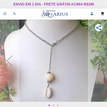
Pular
ENVIO EM 1 DIA - FRETE GRÁTIS ACIMA R$199
para
o
Alternar
Oi,
conteúdo
de
faça
navegação
login
ou
COMPA
cadastr
se!