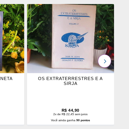
ADICIONAR
OS
FAVORITOS
PRÓXIMO
ANETA
OS EXTRATERRESTRES E A
U
SIRJA
R$ 44,90
2x de R$ 22,45 sem juros
s
Você ainda ganha
90 pontos