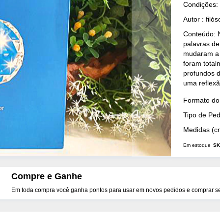
Condições:
Autor : fil
Conteúdo: N
palavras de
mudaram a 
foram total
profundos d
uma reflexã
Mais
Formato do 
Detalhes
Tipo de Pe
Medidas (c
Em estoque
SK
Compre e Ganhe
Em toda compra você ganha pontos para usar em novos pedidos e comprar seu