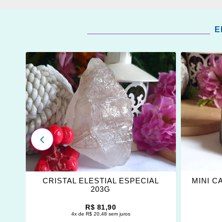
E
ADICIONAR
ADICI
OS
OS
FAVORITOS
FAVOR
ANTERIOR
L
CRISTAL ELESTIAL ESPECIAL
MINI C
203G
R$ 81,90
4x de R$ 20,48 sem juros