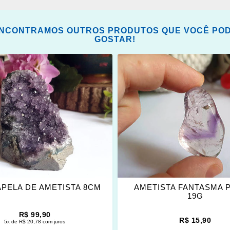
NCONTRAMOS OUTROS PRODUTOS QUE VOCÊ PO
GOSTAR!
ONAR
ADICIONAR
OS
ITOS
FAVORITOS
APELA DE AMETISTA 8CM
AMETISTA FANTASMA 
19G
R$ 99,90
R$ 15,90
5x de R$ 20,78 com juros