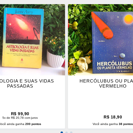
ONAR
ADICIONAR
OS
ITOS
FAVORITOS
OLOGIA E SUAS VIDAS
HERCÓLUBUS OU PL
PASSADAS
VERMELHO
R$ 99,90
R$ 18,90
5x de R$ 20,78 com juros
Você ainda ganha
200 pontos
Você ainda ganha
38 ponto