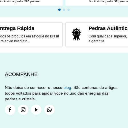
Você ainda ganha
200 pontos
Você ainda ganha
32 ponto
CIONAR AO CARRINHO
ADICIONAR AO CARRINH
ntrega Rápida
Pedras Autêntic
dos os produtos em estoque no Brasil
Com qualidade superior,
ra envio imediato.
e garantia.
ACOMPANHE
Não deixe de conhecer o nosso
blog
. São centenas de artigos
todos voltados para ajudar você no uso das energias das
pedras e cristais.
Facebook
Instagram
Youtube
Whatsapp