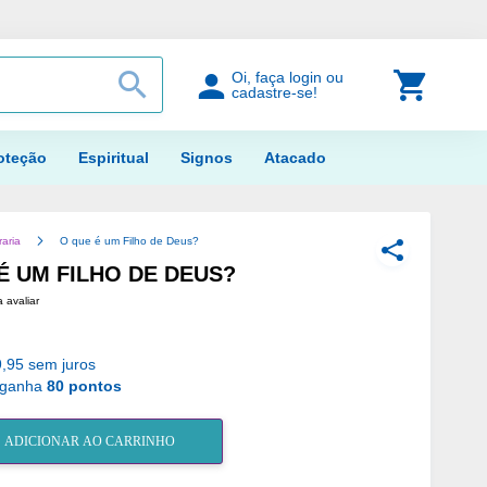
PROCURAR
Meu Car
Oi, faça login ou
cadastre-se!
oteção
Espiritual
Signos
Atacado
raria
O que é um Filho de Deus?
COMPARTILH
É UM FILHO DE DEUS?
a avaliar
,95 sem juros
 ganha
80 pontos
ADICIONAR AO CARRINHO