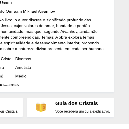
 Usado
ósofo Omraam Mikhaël Aïvanhov
o livro, o autor discute o significado profundo das
 Jesus, cujos valores de amor, bondade e perdão
humanidade, mas que, segundo Aïvanhov, ainda não
mente compreendidas. Temas: A obra explora temas
e espiritualidade e desenvolvimento interior, propondo
o sobre a natureza divina presente em cada ser humano.
Cristal
Diversos
dra
Ametista
m)
Médio
U
livro-293-25
Guia dos Cristais
s Cristais.
Você receberá um guia explicativo.