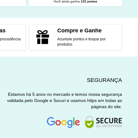
s
Você ainda ganha
132 pontos
O
ADICIONAR AO CARRINHO
as
Compre e Ganhe
 procedência
Acumule pontos e troque por
produtos.
SEGURANÇA
Estamos há 5 anos no mercado e temos nossa segurança
validada pelo Google e Sucuri e usamos https em todas as
páginas do site.