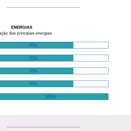
ENERGIAS
ação das principais energias.
70%
70%
70%
70%
100%