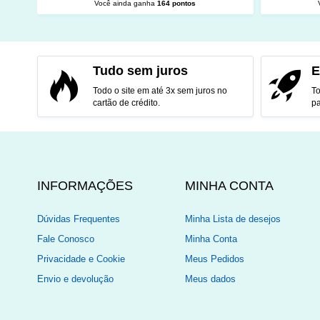
Você ainda ganha
164 pontos
ADICIONAR AO CARRINHO
ADI
Tudo sem juros
E
Todo o site em até 3x sem juros no
To
cartão de crédito.
pa
INFORMAÇÕES
MINHA CONTA
Dúvidas Frequentes
Minha Lista de desejos
Fale Conosco
Minha Conta
Privacidade e Cookie
Meus Pedidos
Envio e devolução
Meus dados