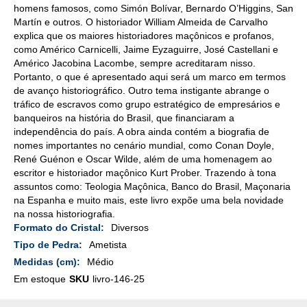
homens famosos, como Simón Bolívar, Bernardo O’Higgins, San
Martín e outros. O historiador William Almeida de Carvalho
explica que os maiores historiadores maçônicos e profanos,
como Américo Carnicelli, Jaime Eyzaguirre, José Castellani e
Américo Jacobina Lacombe, sempre acreditaram nisso.
Portanto, o que é apresentado aqui será um marco em termos
de avanço historiográfico. Outro tema instigante abrange o
tráfico de escravos como grupo estratégico de empresários e
banqueiros na história do Brasil, que financiaram a
independência do país. A obra ainda contém a biografia de
nomes importantes no cenário mundial, como Conan Doyle,
René Guénon e Oscar Wilde, além de uma homenagem ao
escritor e historiador maçônico Kurt Prober. Trazendo à tona
assuntos como: Teologia Maçônica, Banco do Brasil, Maçonaria
na Espanha e muito mais, este livro expõe uma bela novidade
na nossa historiografia.
Mais
Diversos
Detalhes
Ametista
Médio
Em estoque
SKU
livro-146-25