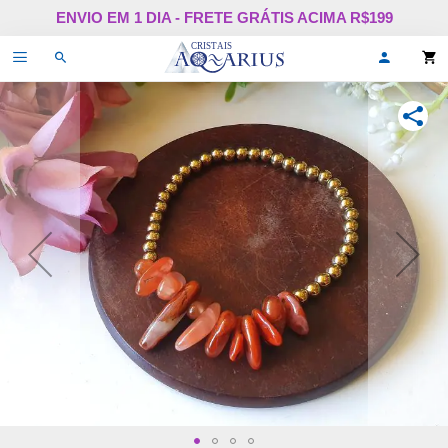
Pular
ENVIO EM 1 DIA - FRETE GRÁTIS ACIMA R$199
para
o
Alternar
Oi,
conteúdo
de
faça
navegação
login
ou
COMPA
cadastr
se!