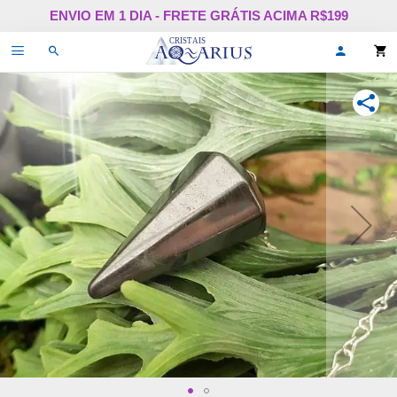
Pular
ENVIO EM 1 DIA - FRETE GRÁTIS ACIMA R$199
para
o
Alternar
Oi,
conteúdo
de
faça
navegação
login
ou
COMPA
cadastr
se!