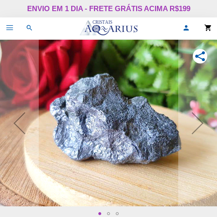
Pular
ENVIO EM 1 DIA - FRETE GRÁTIS ACIMA R$199
para
o
Alternar
Oi,
conteúdo
de
faça
navegação
login
ou
COMPA
cadastr
se!