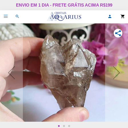
Pular
ENVIO EM 1 DIA - FRETE GRÁTIS ACIMA R$199
para
o
Alternar
Oi,
conteúdo
de
faça
navegação
login
ou
COMPA
cadastr
se!