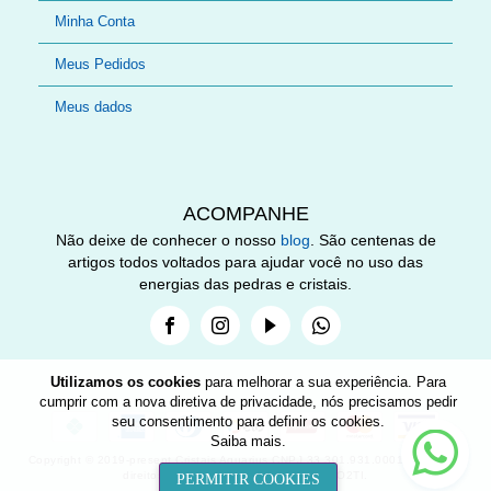
Minha Conta
Meus Pedidos
Meus dados
ACOMPANHE
Não deixe de conhecer o nosso
blog
. São centenas de
artigos todos voltados para ajudar você no uso das
energias das pedras e cristais.
Facebook
Instagram
Youtube
Whatsapp
Utilizamos os cookies
para melhorar a sua experiência. Para
cumprir com a nova diretiva de privacidade, nós precisamos pedir
seu consentimento para definir os cookies.
Nee
Saiba mais
.
help
Copyright © 2019-present Cristais Aquarius CNPJ 33.301.931.0001-89. Todos
direitos reservados. Desenvolvido por O2TI.
PERMITIR COOKIES