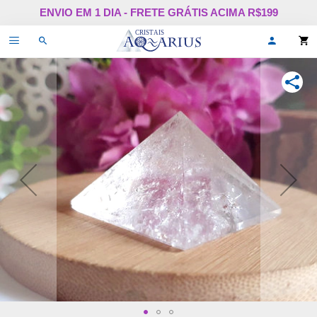
Pular
ENVIO EM 1 DIA - FRETE GRÁTIS ACIMA R$199
para
o
Alternar
Oi,
conteúdo
de
faça
navegação
login
ou
COMPA
cadastr
se!