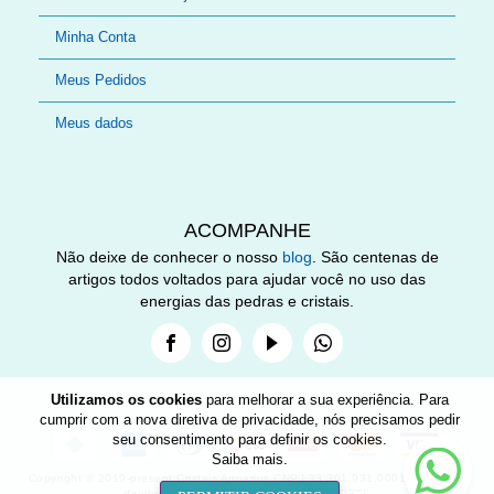
Minha Conta
Meus Pedidos
Meus dados
ACOMPANHE
Não deixe de conhecer o nosso
blog
. São centenas de
artigos todos voltados para ajudar você no uso das
energias das pedras e cristais.
Facebook
Instagram
Youtube
Whatsapp
Utilizamos os cookies
para melhorar a sua experiência. Para
cumprir com a nova diretiva de privacidade, nós precisamos pedir
seu consentimento para definir os cookies.
Nee
Saiba mais
.
help
Copyright © 2019-present Cristais Aquarius CNPJ 33.301.931.0001-89. Todos
direitos reservados. Desenvolvido por O2TI.