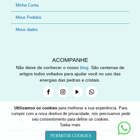
Minha Conta
Meus Pedidos
Meus dados
ACOMPANHE
Não deixe de conhecer o nosso
blog
. São centenas de
artigos todos voltados para ajudar você no uso das
energias das pedras e cristais.
Facebook
Instagram
Youtube
Whatsapp
Utilizamos os cookies
para melhorar a sua experiência. Para
cumprir com a nova diretiva de privacidade, nós precisamos pedir
seu consentimento para definir os cookies.
Nee
Saiba mais
.
help
Copyright © 2019-present Cristais Aquarius CNPJ 33.301.931.0001-89. Todos
direitos reservados. Desenvolvido por O2TI.
PERMITIR COOKIES