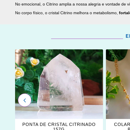
No emocional, o Citrino amplia a nossa alegria e vontade de v
No corpo físico, o cristal Citrino melhora o metabolismo,
forta
E
ADICIONAR
ADICI
OS
OS
FAVORITOS
FAVOR
ANTERIOR
DE
PONTA DE CRISTAL CITRINADO
COLAR
157G