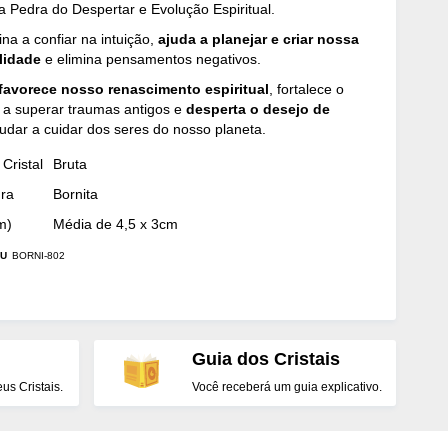
 a Pedra do Despertar e Evolução Espiritual.
ina a confiar na intuição,
ajuda a planejar e criar nossa
alidade
e elimina pensamentos negativos.
favorece nosso renascimento espiritual
, fortalece o
 a superar traumas antigos e
desperta o desejo de
udar a cuidar dos seres do nosso planeta.
Cristal
Bruta
dra
Bornita
m)
Média de 4,5 x 3cm
U
BORNI-802
Guia dos Cristais
s Cristais.
Você receberá um guia explicativo.