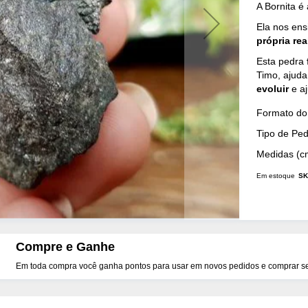
A Bornita é
Ela nos ens
própria re
Esta pedra
Timo, ajuda
evoluir
e aj
Mais
Formato do 
Detalhes
Tipo de Pe
Medidas (c
Em estoque
SK
Compre e Ganhe
Em toda compra você ganha pontos para usar em novos pedidos e comprar seu