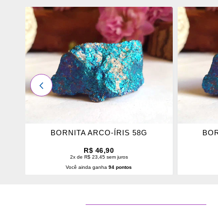
ADICIONAR
ADICI
OS
OS
FAVORITOS
FAVOR
ANTERIOR
BORNITA ARCO-ÍRIS 58G
BOR
R$ 46,90
2x de R$ 23,45 sem juros
Você ainda ganha
94 pontos
ADICIONAR AO CARRINHO
ADI