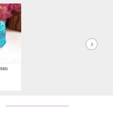
PRÓXIMO
 58G
s
O