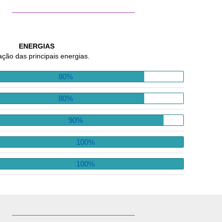
ENERGIAS
ação das principais energias.
80%
80%
90%
100%
100%