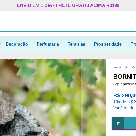
Pular
ENVIO EM 1 DIA - FRETE GRÁTIS ACIMA R$199
para
o
Procurar
conteúdo
Decoração
Perfumaria
Terapias
Prosperidade
Pr
Início
Pe
BORNIT
Seja o primeiro 
R$ 290,0
10x de R$ 
Você ainda