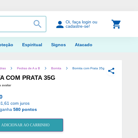
PROCURAR
Meu Car
Oi, faça login ou
cadastre-se!
oteção
Espiritual
Signos
Atacado
dras
Pedras de A a B
Bornita
Bornita com Prata 35g
COMPARTILH
A COM PRATA 35G
a avaliar
0
31,61 com juros
 ganha
580 pontos
ADICIONAR AO CARRINHO