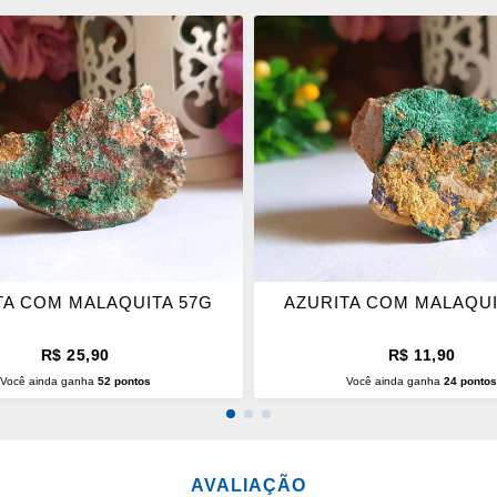
ONAR
ADICIONAR
OS
ITOS
FAVORITOS
TA COM MALAQUITA 57G
AZURITA COM MALAQUI
R$ 25,90
R$ 11,90
Você ainda ganha
52 pontos
Você ainda ganha
24 ponto
CIONAR AO CARRINHO
ADICIONAR AO CARRINH
AVALIAÇÃO