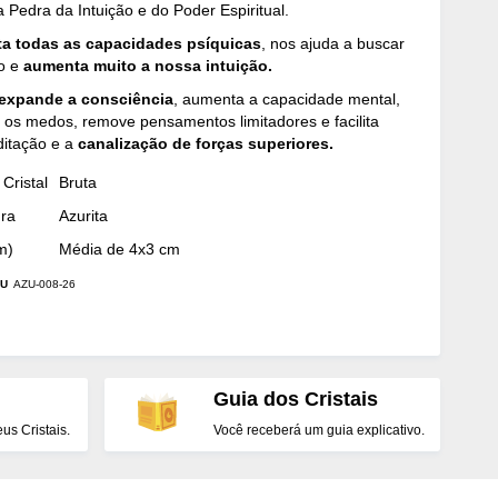
a Pedra da Intuição e do Poder Espiritual.
ta todas as capacidades psíquicas
, nos ajuda a buscar
ão e
aumenta muito a nossa intuição.
expande a consciência
, aumenta a capacidade mental,
 os medos, remove pensamentos limitadores e facilita
ditação e a
canalização de forças superiores.
Cristal
Bruta
dra
Azurita
m)
Média de 4x3 cm
U
AZU-008-26
Guia dos Cristais
s Cristais.
Você receberá um guia explicativo.