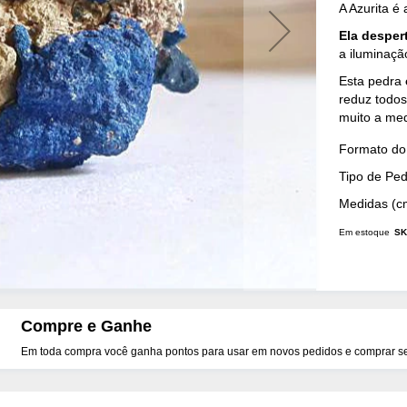
A Azurita é 
Ela desper
a iluminaç
Esta pedra
reduz todos
muito a me
Mais
Formato do 
Detalhes
Tipo de Pe
Medidas (c
Em estoque
SK
Compre e Ganhe
Em toda compra você ganha pontos para usar em novos pedidos e comprar seu