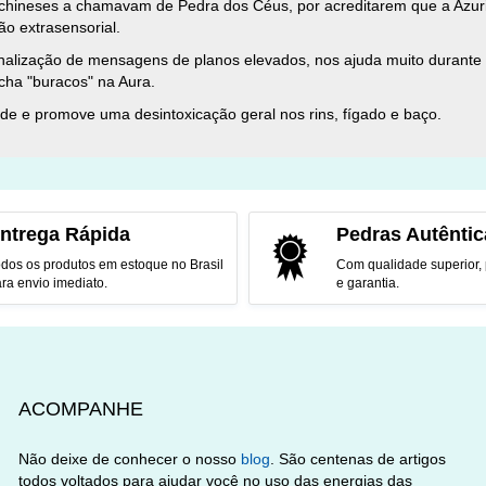
s chineses a chamavam de Pedra dos Céus, por acreditarem que a Azuri
ão extrasensorial.
a canalização de mensagens de planos elevados, nos ajuda muito durante
cha "buracos" na Aura.
ide e promove uma desintoxicação geral nos rins, fígado e baço.
ntrega Rápida
Pedras Autêntic
dos os produtos em estoque no Brasil
Com qualidade superior,
ra envio imediato.
e garantia.
ACOMPANHE
Não deixe de conhecer o nosso
blog
. São centenas de artigos
todos voltados para ajudar você no uso das energias das