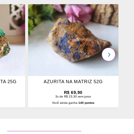
ADICIONAR
OS
FAVORITOS
PRÓXIMO
TA 25G
AZURITA NA MATRIZ 52G
R$ 69,90
3x de R$ 23,30 sem juros
s
Você ainda ganha
140 pontos
O
ADICIONAR AO CARRINHO