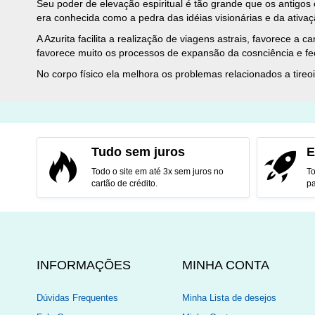
Seu poder de elevação espiritual é tão grande que os antigo
era conhecida como a pedra das idéias visionárias e da ativaç
A Azurita facilita a realização de viagens astrais, favorece 
favorece muito os processos de expansão da cosnciência e fe
No corpo físico ela melhora os problemas relacionados a tireo
Tudo sem juros
E
Todo o site em até 3x sem juros no
To
cartão de crédito.
pa
INFORMAÇÕES
MINHA CONTA
Dúvidas Frequentes
Minha Lista de desejos