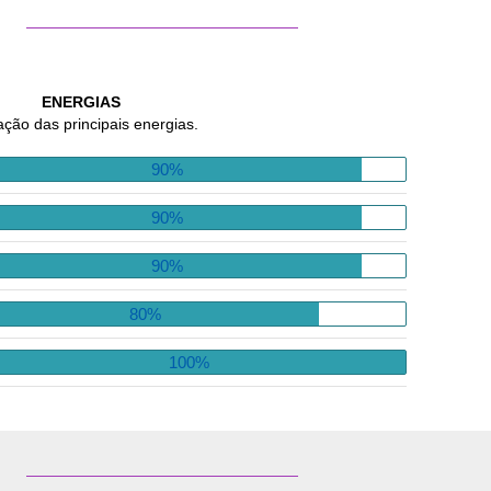
ENERGIAS
ação das principais energias.
90%
90%
90%
80%
100%