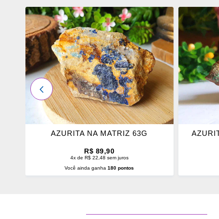
ADICIONAR
ADICI
OS
OS
FAVORITOS
FAVOR
ANTERIOR
AZURITA NA MATRIZ 63G
AZURI
R$ 89,90
4x de R$ 22,48 sem juros
Você ainda ganha
180 pontos
ADICIONAR AO CARRINHO
ADI