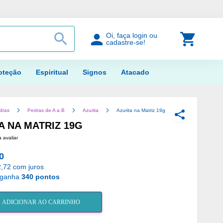
PROCURAR
Meu Car
Oi, faça login ou
cadastre-se!
oteção
Espiritual
Signos
Atacado
dras
Pedras de A a B
Azurita
Azurita na Matriz 19g
COMPARTILH
A NA MATRIZ 19G
a avaliar
0
,72 com juros
 ganha
340 pontos
ADICIONAR AO CARRINHO