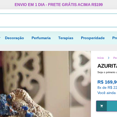
Pular
ENVIO EM 1 DIA - FRETE GRÁTIS ACIMA R$199
para
o
Procurar
conteúdo
Decoração
Perfumaria
Terapias
Prosperidade
Pr
Início
Pe
AZURIT
Seja o primeiro 
R$ 169,9
8x de R$ 22
Você ainda