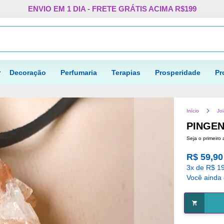
Pular
ENVIO EM 1 DIA - FRETE GRÁTIS ACIMA R$199
para
o
Procurar
conteúdo
Decoração
Perfumaria
Terapias
Prosperidade
Pr
Início
Jo
PINGEN
Seja o primeiro 
R$ 59,90
3x de R$ 19
Você ainda