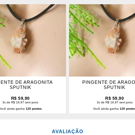
ONAR
ADICIONAR
OS
ITOS
FAVORITOS
GENTE DE ARAGONITA
PINGENTE DE ARAGO
SPUTNIK
SPUTNIK
R$ 59,90
R$ 59,90
3x de R$ 19,97 sem juros
3x de R$ 19,97 sem juros
Você ainda ganha
120 pontos
Você ainda ganha
120 ponto
CIONAR AO CARRINHO
ADICIONAR AO CARRINH
AVALIAÇÃO