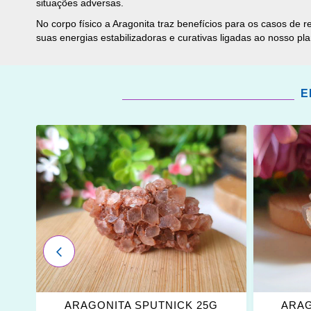
situações adversas.
No corpo físico a Aragonita traz benefícios para os casos de
suas energias estabilizadoras e curativas ligadas ao nosso pla
E
ADICIONAR
ADICI
OS
OS
FAVORITOS
FAVOR
ANTERIOR
G
ARAGONITA SPUTNICK 25G
ARAG