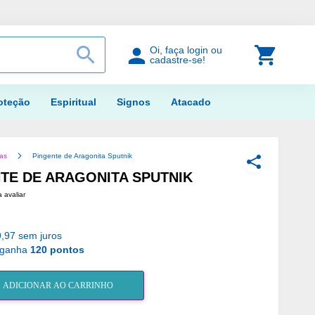
PROCURAR
Meu Car
Oi, faça login ou
cadastre-se!
oteção
Espiritual
Signos
Atacado
ias
Pingente de Aragonita Sputnik
COMPARTILH
TE DE ARAGONITA SPUTNIK
a avaliar
,97 sem juros
 ganha
120 pontos
ADICIONAR AO CARRINHO