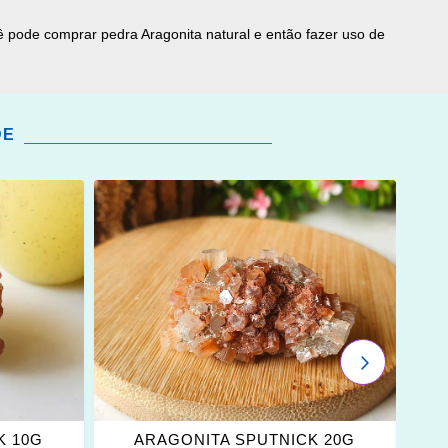
ê pode comprar pedra Aragonita natural e então fazer uso de
DE
ADICIONAR
OS
FAVORITOS
PRÓXIMO
K 10G
ARAGONITA SPUTNICK 20G