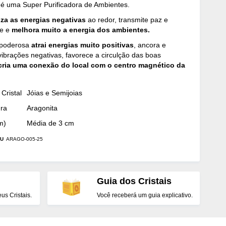
 é uma Super Purificadora de Ambientes.
iza as energias negativas
ao redor, transmite paz e
de e
melhora muito a energia dos ambientes.
 poderosa
atrai energias muito positivas
, ancora e
vibrações negativas, favorece a circulção das boas
cria uma conexão do local com o centro magnético da
Cristal
Jóias e Semijoias
dra
Aragonita
m)
Média de 3 cm
U
ARAGO-005-25
Guia dos Cristais
s Cristais.
Você receberá um guia explicativo.