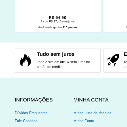
R$ 54,90
2x de R$ 27,45 sem juros
Você ainda ganha
110 pontos
ADICIONAR AO CARRINHO
ADI
Tudo sem juros
E
Todo o site em até 3x sem juros no
To
cartão de crédito.
pa
INFORMAÇÕES
MINHA CONTA
Dúvidas Frequentes
Minha Lista de desejos
Fale Conosco
Minha Conta