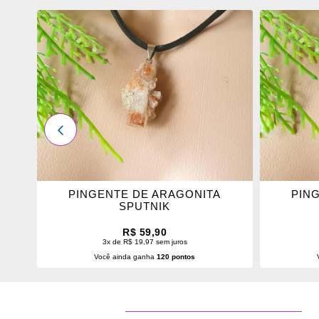
ADICIONAR
ADICI
OS
OS
FAVORITOS
FAVOR
ANTERIOR
PINGENTE DE ARAGONITA
PIN
SPUTNIK
R$ 59,90
3x de R$ 19,97 sem juros
Você ainda ganha
120 pontos
ADICIONAR AO CARRINHO
ADI