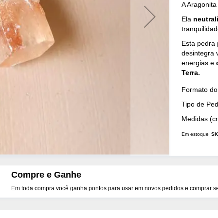
A Aragonita
Ela
neutral
tranquilida
Esta pedra
desintegra 
energias e
Terra.
Mais
Formato do 
Detalhes
Tipo de Pe
Medidas (c
Em estoque
SK
Compre e Ganhe
Em toda compra você ganha pontos para usar em novos pedidos e comprar seu