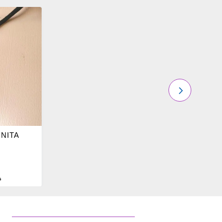
PRÓXIMO
NITA
s
O