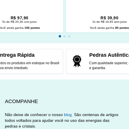
R$ 97,90
R$ 39,90
5x de R$ 20,36 com juros
2x de R$ 19,95 sem juros
Você ainda ganha
196 pontos
Você ainda ganha
80 ponto
CIONAR AO CARRINHO
ADICIONAR AO CARRINH
ntrega Rápida
Pedras Autêntic
dos os produtos em estoque no Brasil
Com qualidade superior,
ra envio imediato.
e garantia.
ACOMPANHE
Não deixe de conhecer o nosso
blog
. São centenas de artigos
todos voltados para ajudar você no uso das energias das
pedras e cristais.