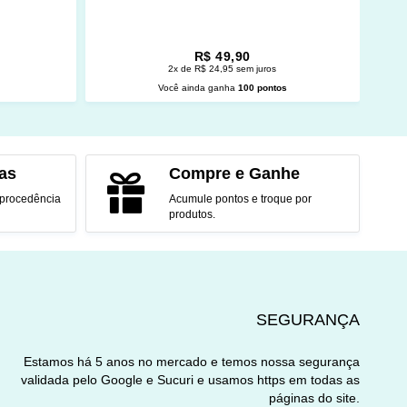
R$ 49,90
2x de R$ 24,95 sem juros
s
Você ainda ganha
100 pontos
O
ADICIONAR AO CARRINHO
as
Compre e Ganhe
 procedência
Acumule pontos e troque por
produtos.
SEGURANÇA
Estamos há 5 anos no mercado e temos nossa segurança
validada pelo Google e Sucuri e usamos https em todas as
páginas do site.