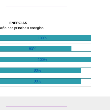
ENERGIAS
ação das principais energias.
100%
80%
100%
90%
90%