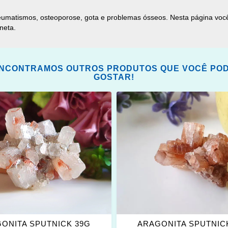
 reumatismos, osteoporose, gota e problemas ósseos. Nesta página voc
neta.
NCONTRAMOS OUTROS PRODUTOS QUE VOCÊ PO
GOSTAR!
ONAR
ADICIONAR
OS
ITOS
FAVORITOS
ONITA SPUTNICK 39G
ARAGONITA SPUTNIC