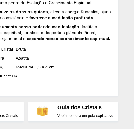
 uma pedra de Evolução e Crescimento Espiritual.
olve os dons psíquicos
, eleva a energia Kundalini, ajuda
a consciência e
favorece a meditação profunda
.
aumenta nosso poder de manifestação
, facilita a
 espiritual, fortalece e desperta a glândula Pineal,
força mental e
expande nosso conhecimento espiritual.
Cristal
Bruta
dra
Apatita
m)
Média de 1,5 a 4 cm
U
APAT-819
Guia dos Cristais
s Cristais.
Você receberá um guia explicativo.