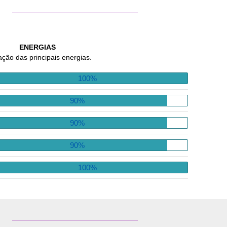
ENERGIAS
ação das principais energias.
100%
90%
90%
90%
100%