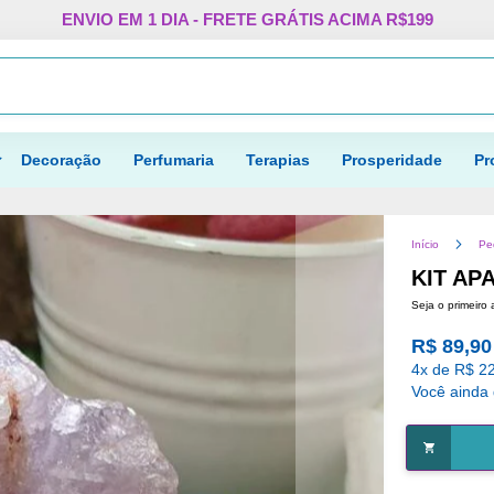
Pular
ENVIO EM 1 DIA - FRETE GRÁTIS ACIMA R$199
para
o
Procurar
conteúdo
Decoração
Perfumaria
Terapias
Prosperidade
Pr
Início
Pe
KIT AP
Seja o primeiro 
R$ 89,90
4x de R$ 22
Você ainda