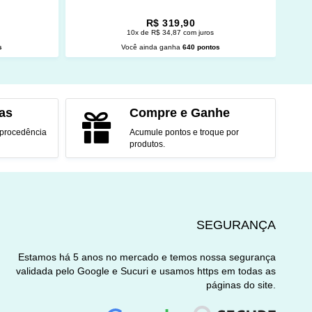
R$ 319,90
10x de R$ 34,87 com juros
s
Você ainda ganha
640 pontos
O
ADICIONAR AO CARRINHO
as
Compre e Ganhe
 procedência
Acumule pontos e troque por
produtos.
SEGURANÇA
Estamos há 5 anos no mercado e temos nossa segurança
validada pelo Google e Sucuri e usamos https em todas as
páginas do site.