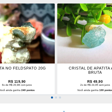
ONAR
ADICIONAR
OS
ITOS
FAVORITOS
ITA NO FELDSPATO 20G
CRISTAL DE APATITA
BRUTA
R$ 119,90
R$ 49,90
6x de R$ 20,98 com juros
2x de R$ 24,95 sem juros
Você ainda ganha
240 pontos
Você ainda ganha
100 ponto
CIONAR AO CARRINHO
ADICIONAR AO CARRINH