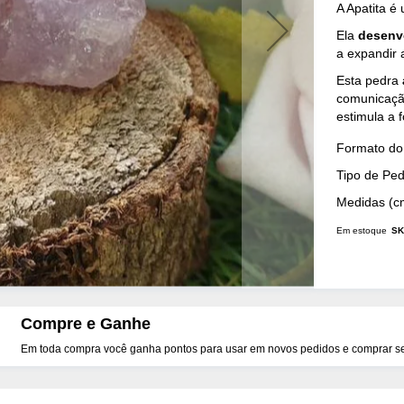
A Apatita é
Ela
desenv
a expandir 
Esta pedra
comunicação
estimula a 
Mais
Formato do 
Detalhes
Tipo de Pe
Medidas (c
Em estoque
SK
Compre e Ganhe
Em toda compra você ganha pontos para usar em novos pedidos e comprar seu