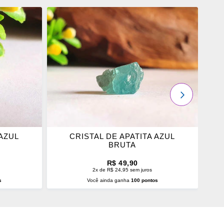
ADICIONAR
OS
FAVORITOS
PRÓXIMO
 AZUL
CRISTAL DE APATITA AZUL
BRUTA
R$ 49,90
2x de R$ 24,95 sem juros
s
Você ainda ganha
100 pontos
O
ADICIONAR AO CARRINHO