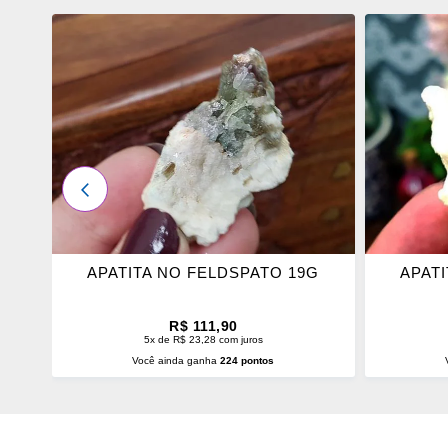
ADICIONAR
ADICI
OS
OS
FAVORITOS
FAVOR
ANTERIOR
APATITA NO FELDSPATO 19G
APAT
R$ 111,90
5x de R$ 23,28 com juros
Você ainda ganha
224 pontos
ADICIONAR AO CARRINHO
ADI