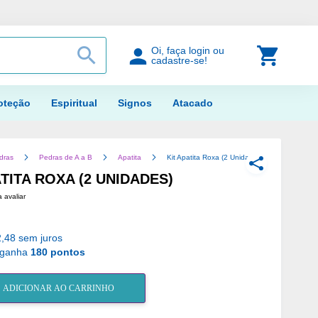
PROCURAR
Meu Car
Oi, faça login ou
cadastre-se!
oteção
Espiritual
Signos
Atacado
dras
Pedras de A a B
Apatita
Kit Apatita Roxa (2 Unidades)
COMPARTILH
ATITA ROXA (2 UNIDADES)
a avaliar
,48 sem juros
 ganha
180 pontos
ADICIONAR AO CARRINHO