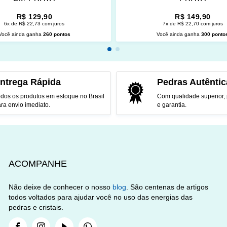
R$ 129,90
R$ 149,90
6x de R$ 22,73 com juros
7x de R$ 22,70 com juros
Você ainda ganha
260 pontos
Você ainda ganha
300 ponto
CIONAR AO CARRINHO
ADICIONAR AO CARRINH
ntrega Rápida
Pedras Autêntic
dos os produtos em estoque no Brasil
Com qualidade superior,
ra envio imediato.
e garantia.
ACOMPANHE
Não deixe de conhecer o nosso
blog
. São centenas de artigos
todos voltados para ajudar você no uso das energias das
pedras e cristais.
Facebook
Instagram
Youtube
Whatsapp