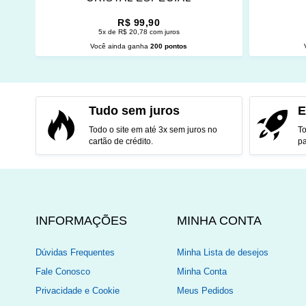
R$ 99,90
5x de R$ 20,78 com juros
Você ainda ganha
200 pontos
ADICIONAR AO CARRINHO
ADI
Tudo sem juros
E
Todo o site em até 3x sem juros no
To
cartão de crédito.
pa
INFORMAÇÕES
MINHA CONTA
Dúvidas Frequentes
Minha Lista de desejos
Fale Conosco
Minha Conta
Privacidade e Cookie
Meus Pedidos