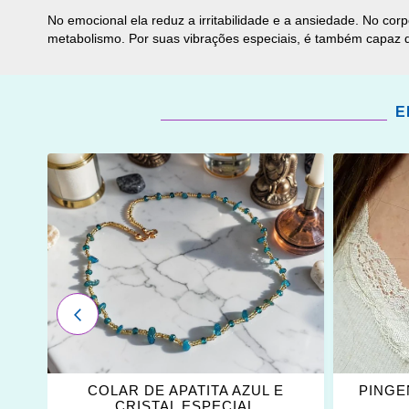
No emocional ela reduz a irritabilidade e a ansiedade. No cor
metabolismo. Por suas vibrações especiais, é também capaz d
E
ADICIONAR
ADICI
OS
OS
FAVORITOS
FAVOR
ANTERIOR
L
COLAR DE APATITA AZUL E
PINGE
CRISTAL ESPECIAL