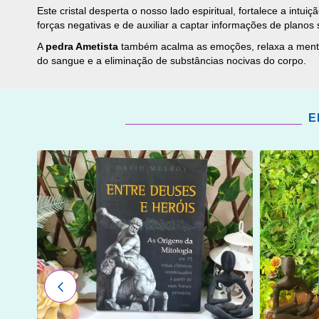
Este cristal desperta o nosso lado espiritual, fortalece a intu
forças negativas e de auxiliar a captar informações de planos 
A
pedra Ametista
também acalma as emoções, relaxa a mente e 
do sangue e a eliminação de substâncias nocivas do corpo.
E
ADICIONAR
ADICI
OS
OS
FAVORITOS
FAVOR
ANTERIOR