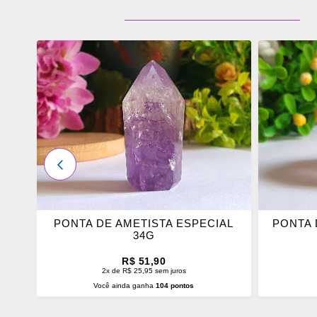
ADICIONAR
ADICI
OS
OS
FAVORITOS
FAVOR
ANTERIOR
SMA
PONTA DE AMETISTA ESPECIAL
PONTA 
34G
R$ 51,90
2x de R$ 25,95 sem juros
Você ainda ganha
104 pontos
ADICIONAR AO CARRINHO
ADI