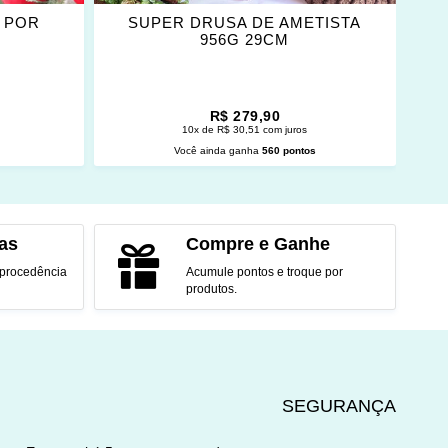
 POR
SUPER DRUSA DE AMETISTA
K
956G 29CM
R$ 279,90
10x de R$ 30,51 com juros
s
Você ainda ganha
560 pontos
O
ADICIONAR AO CARRINHO
as
Compre e Ganhe
 procedência
Acumule pontos e troque por
produtos.
SEGURANÇA