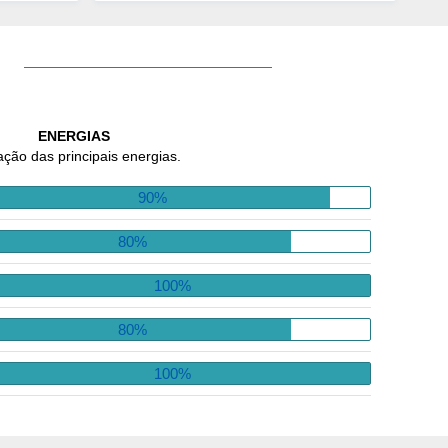
ENERGIAS
ação das principais energias.
90%
80%
100%
80%
100%