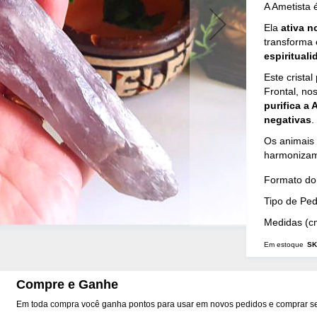
A
Ametista
é
Ela
ativa n
transforma 
espirituali
Este cristal
Frontal, no
purifica a 
negativas
.
Os animais 
harmonizam 
Mais
Formato do 
Detalhes
Tipo de Pe
Medidas (c
Em estoque
SK
Compre e Ganhe
Em toda compra você ganha pontos para usar em novos pedidos e comprar seu