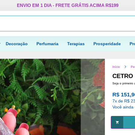
Pular
ENVIO EM 1 DIA - FRETE GRÁTIS ACIMA R$199
para
o
Procurar
conteúdo
Decoração
Perfumaria
Terapias
Prosperidade
Pr
Início
Pe
CETRO 
Seja o primeiro 
R$ 151,9
7x de R$ 23
Você ainda