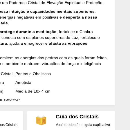
 um Poderoso Cristal de Elevação Espiritual e Proteção.
ossa intuição e capacidades mentais superiores
,
energias negativas em positivas e
desperta a nossa
dade.
protege durante a meditação
, fortalece o Chakra
s conecta com os planos superiores de Luz, fortalece e
Aura
, ajuda a emagrecer e
afasta as vibrações
emitem as energias das pedras com as quais foram feitos,
o ambiente e atraem vibrações de força e inteligência.
Cristal
Pontas e Obeliscos
dra
Ametista
m)
Média de 18x 4 cm
U
AME-472-25
Guia dos Cristais
s Cristais.
Você receberá um guia explicativo.