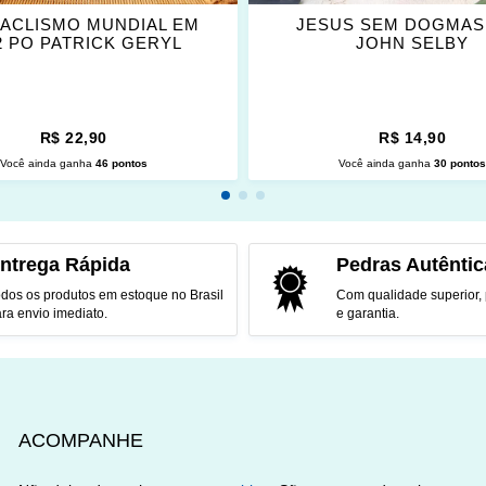
TACLISMO MUNDIAL EM
JESUS SEM DOGMAS
2 PO PATRICK GERYL
JOHN SELBY
R$ 22,90
R$ 14,90
Você ainda ganha
46 pontos
Você ainda ganha
30 ponto
CIONAR AO CARRINHO
ADICIONAR AO CARRINH
ntrega Rápida
Pedras Autêntic
dos os produtos em estoque no Brasil
Com qualidade superior,
ra envio imediato.
e garantia.
ACOMPANHE