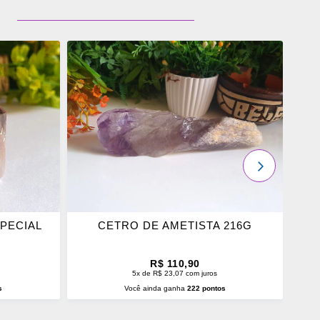
ADICIONAR
OS
FAVORITOS
PRÓXIMO
SPECIAL
CETRO DE AMETISTA 216G
PO
R$ 110,90
5x de R$ 23,07 com juros
s
Você ainda ganha
222 pontos
O
ADICIONAR AO CARRINHO