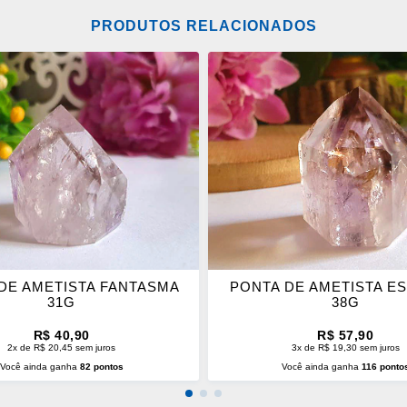
PRODUTOS RELACIONADOS
ONAR
ADICIONAR
OS
ITOS
FAVORITOS
DE AMETISTA FANTASMA
PONTA DE AMETISTA E
31G
38G
R$ 40,90
R$ 57,90
2x de R$ 20,45 sem juros
3x de R$ 19,30 sem juros
Você ainda ganha
82 pontos
Você ainda ganha
116 ponto
CIONAR AO CARRINHO
ADICIONAR AO CARRINH