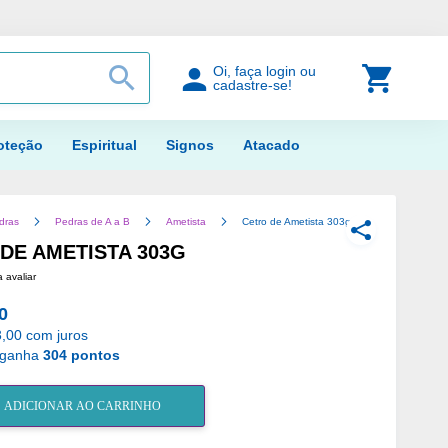
PROCURAR
Meu Car
Oi, faça login ou
cadastre-se!
oteção
Espiritual
Signos
Atacado
dras
Pedras de A a B
Ametista
Cetro de Ametista 303g
COMPARTILH
DE AMETISTA 303G
a avaliar
0
,00 com juros
 ganha
304 pontos
ADICIONAR AO CARRINHO