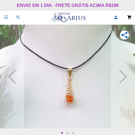
Pular
ENVIO EM 1 DIA - FRETE GRÁTIS ACIMA R$199
para
o
Alternar
Oi,
conteúdo
de
faça
navegação
login
ou
COMPA
cadastr
se!